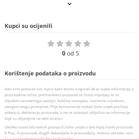
Kupci su ocijenili
0
od 5
Korištenje podataka o proizvodu
Iako smo poduzeli sve mjere kako bismo osigurali da je svaka informacija o
proizvodima točna, prehrambeni proizvodi se često mijenjaju te se
slijedom navedenoga sastojci, količina sastojaka, nutritivna vrijednost,
alergeni mogu promjeniti. Prije konzumacije trebali biste uvijek pročitati
etiketu tj. deklaraciju proizvoda, a ne se oslanjati isključivo na informacije
koje su objavljene na web stranici.
Ukoliko imate bilo kakvih pitanja ili želite savjet o bilo kojoj marki proizvoda
K Plus, ili proizvoda drugih dobavljača ili proizvođača, molimo obratite nam
se s povjerenjem na Službu za Korisnike.