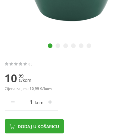
(0)
10
99
€/kom
Cijena za j.m.:
10,99 €/kom
kom
DODAJ U KOŠARICU