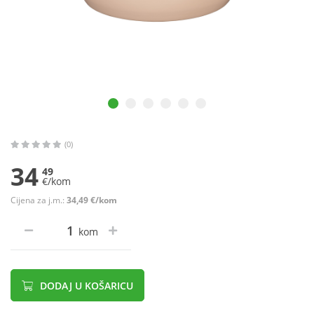
(0)
34
49
€/kom
Cijena za j.m.:
34,49 €/kom
kom
DODAJ U KOŠARICU