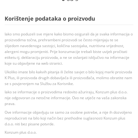
Korištenje podataka o proizvodu
Iako smo poduzeli sve mjere kako bismo osigurali da je svaka informacija o
proizvodima točna, prehrambeni proizvodi se često mijenjaju te se
slijedom navedenoga sastojci, količina sastojaka, nutritivna vrijednost,
alergeni mogu promjeniti. Prije konzumacije trebali biste uvijek pročitati
etiketu tj. deklaraciju proizvoda, a ne se oslanjati isključivo na informacije
koje su objavljene na web stranici.
Ukoliko imate bilo kakvih pitanja ili želite savjet o bilo kojoj marki proizvoda
K Plus, ili proizvoda drugih dobavljača ili proizvođača, molimo obratite nam
se s povjerenjem na Službu za Korisnike.
Iako se informacije o proizvodima redovito ažuriraju, Konzum plus d.o.o.
nije odgovoran za netočne informacije. Ovo ne utječe na vaša zakonska
prava.
Ove informacije objavljuju se samo za osobne potrebe, a nije ih dozvoljeno
reproducirati na bilo koji način bez prethodne suglasnosti Konzum plus
d.o.o. niti bez pisane potvrde.
Konzum plus d.o.o.