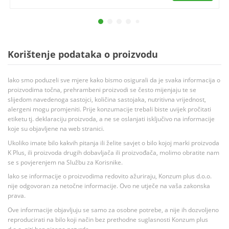
Korištenje podataka o proizvodu
Iako smo poduzeli sve mjere kako bismo osigurali da je svaka informacija o
proizvodima točna, prehrambeni proizvodi se često mijenjaju te se
slijedom navedenoga sastojci, količina sastojaka, nutritivna vrijednost,
alergeni mogu promjeniti. Prije konzumacije trebali biste uvijek pročitati
etiketu tj. deklaraciju proizvoda, a ne se oslanjati isključivo na informacije
koje su objavljene na web stranici.
Ukoliko imate bilo kakvih pitanja ili želite savjet o bilo kojoj marki proizvoda
K Plus, ili proizvoda drugih dobavljača ili proizvođača, molimo obratite nam
se s povjerenjem na Službu za Korisnike.
Iako se informacije o proizvodima redovito ažuriraju, Konzum plus d.o.o.
nije odgovoran za netočne informacije. Ovo ne utječe na vaša zakonska
prava.
Ove informacije objavljuju se samo za osobne potrebe, a nije ih dozvoljeno
reproducirati na bilo koji način bez prethodne suglasnosti Konzum plus