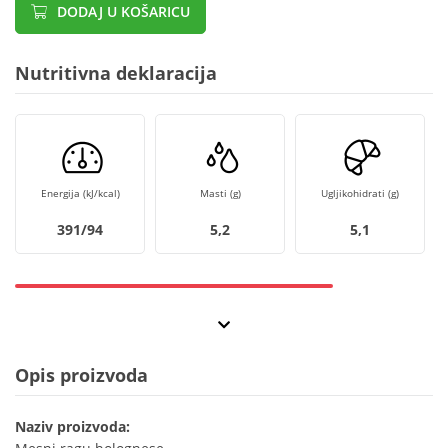
DODAJ U KOŠARICU
Nutritivna deklaracija
Energija (kJ/kcal)
Masti (g)
Ugljikohidrati (g)
391/94
5,2
5,1
Opis proizvoda
Naziv proizvoda: