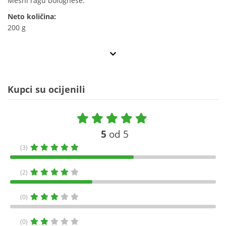
Mesni ragu bolognese.
Neto količina:
200 g
Kupci su ocijenili
5
od 5
(3)
(2)
(0)
(0)