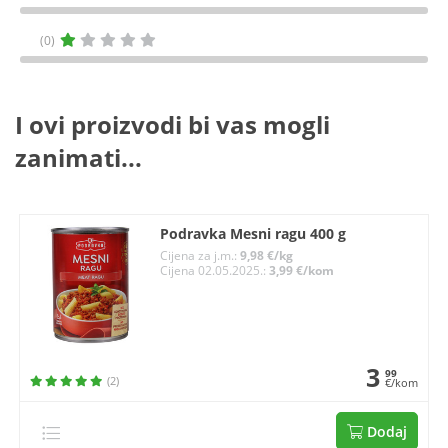
(0)
I ovi proizvodi bi vas mogli
zanimati...
Podravka Mesni ragu 400 g
Cijena za j.m.:
9,98 €/kg
Cijena 02.05.2025.:
3,99 €/kom
3
99
(2)
€/kom
Dodaj