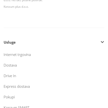
d.o.o. niti bez pisane potvrde.
Konzum plus d.o.o.
Usluge
Internet trgovina
Dostava
Drive In
Express dostava
Pokupi
Konzum SMART