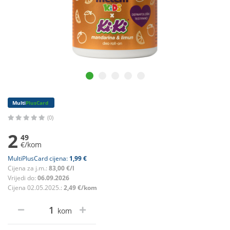
Multi
PlusCard
(0)
2
49
€/kom
MultiPlusCard cijena:
1,99 €
Cijena za j.m.:
83,00 €/l
Vrijedi do:
06.09.2026
Cijena 02.05.2025.:
2,49 €/kom
kom