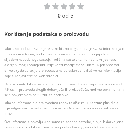
0
od 5
Korištenje podataka o proizvodu
Iako smo poduzeli sve mjere kako bismo osigurali da je svaka informacija o
proizvodima točna, prehrambeni proizvodi se često mijenjaju te se
slijedom navedenoga sastojci, količina sastojaka, nutritivna vrijednost,
alergeni mogu promjeniti. Prije konzumacije trebali biste uvijek pročitati
etiketu tj. deklaraciju proizvoda, a ne se oslanjati isključivo na informacije
koje su objavljene na web stranici.
Ukoliko imate bilo kakvih pitanja ili želite savjet o bilo kojoj marki proizvoda
K Plus, ili proizvoda drugih dobavljača ili proizvođača, molimo obratite nam
se s povjerenjem na Službu za Korisnike.
Iako se informacije o proizvodima redovito ažuriraju, Konzum plus d.o.o.
nije odgovoran za netočne informacije. Ovo ne utječe na vaša zakonska
prava.
Ove informacije objavljuju se samo za osobne potrebe, a nije ih dozvoljeno
reproducirati na bilo koji način bez prethodne suglasnosti Konzum plus