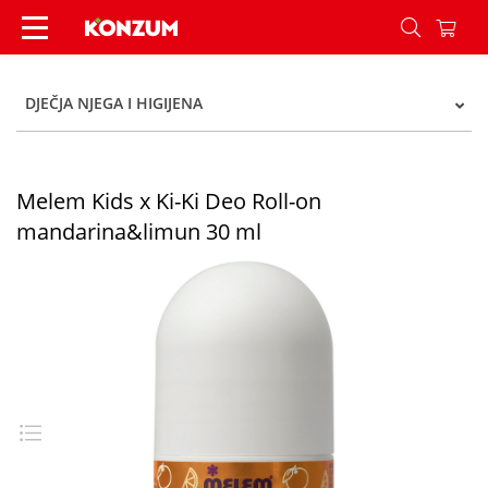
Melem Kids x Ki-Ki Deo Roll-on mandarina&limu
DJEČJA NJEGA I HIGIJENA
Melem Kids x Ki-Ki Deo Roll-on
mandarina&limun 30 ml