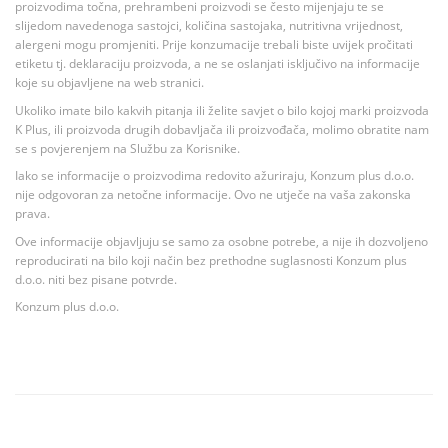
proizvodima točna, prehrambeni proizvodi se često mijenjaju te se
slijedom navedenoga sastojci, količina sastojaka, nutritivna vrijednost,
alergeni mogu promjeniti. Prije konzumacije trebali biste uvijek pročitati
etiketu tj. deklaraciju proizvoda, a ne se oslanjati isključivo na informacije
koje su objavljene na web stranici.
Ukoliko imate bilo kakvih pitanja ili želite savjet o bilo kojoj marki proizvoda
K Plus, ili proizvoda drugih dobavljača ili proizvođača, molimo obratite nam
se s povjerenjem na Službu za Korisnike.
Iako se informacije o proizvodima redovito ažuriraju, Konzum plus d.o.o.
nije odgovoran za netočne informacije. Ovo ne utječe na vaša zakonska
prava.
Ove informacije objavljuju se samo za osobne potrebe, a nije ih dozvoljeno
reproducirati na bilo koji način bez prethodne suglasnosti Konzum plus
d.o.o. niti bez pisane potvrde.
Konzum plus d.o.o.