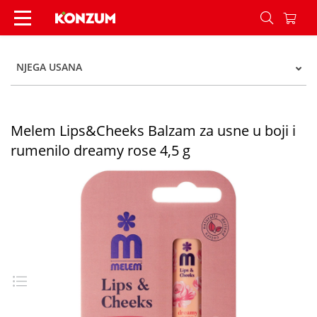
Melem Lips&Cheeks Balzam za usne u boji i rume
NJEGA USANA
Melem Lips&Cheeks Balzam za usne u boji i
rumenilo dreamy rose 4,5 g