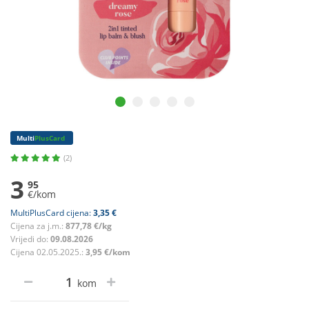
Multi
PlusCard
(2)
3
95
€/kom
MultiPlusCard cijena:
3,35 €
Cijena za j.m.:
877,78 €/kg
Vrijedi do:
09.08.2026
Cijena 02.05.2025.:
3,95 €/kom
kom