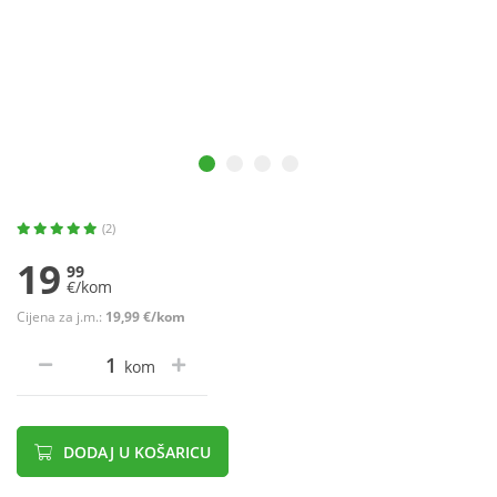
(2)
19
99
€/kom
Cijena za j.m.:
19,99 €/kom
kom
DODAJ U KOŠARICU