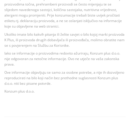
proizvodima točna, prehrambeni proizvodi se često mijenjaju te se
slijedom navedenoga sastojci, količina sastojaka, nutritivna vrijednost,
alergeni mogu promjeniti. Prije konzumacije trebali biste uvijek pročitati
etiketu tj. deklaraciju proizvoda, a ne se oslanjati isključivo na informacije
koje su objavljene na web stranici.
Ukoliko imate bilo kakvih pitanja ili želite savjet o bilo kojoj marki proizvoda
K Plus, ili proizvoda drugih dobavljača ili proizvođača, molimo obratite nam
se s povjerenjem na Službu za Korisnike.
Iako se informacije o proizvodima redovito ažuriraju, Konzum plus d.o.o.
nije odgovoran za netočne informacije. Ovo ne utječe na vaša zakonska
prava.
Ove informacije objavljuju se samo za osobne potrebe, a nije ih dozvoljeno
reproducirati na bilo koji način bez prethodne suglasnosti Konzum plus
d.o.o. niti bez pisane potvrde.
Konzum plus d.o.o.