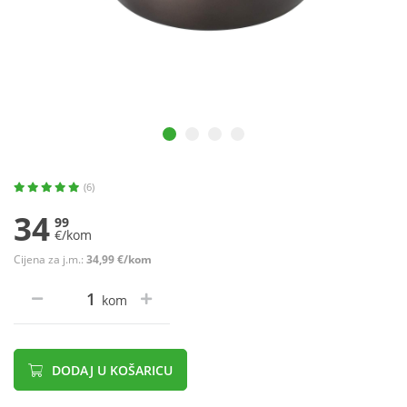
(6)
34
99
€/kom
Cijena za j.m.:
34,99 €/kom
kom
DODAJ U KOŠARICU