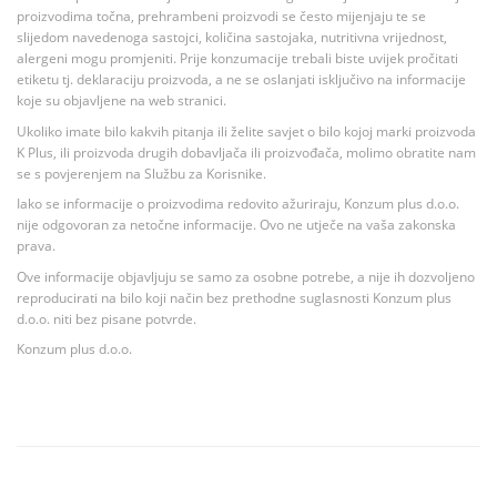
proizvodima točna, prehrambeni proizvodi se često mijenjaju te se
slijedom navedenoga sastojci, količina sastojaka, nutritivna vrijednost,
alergeni mogu promjeniti. Prije konzumacije trebali biste uvijek pročitati
etiketu tj. deklaraciju proizvoda, a ne se oslanjati isključivo na informacije
koje su objavljene na web stranici.
Ukoliko imate bilo kakvih pitanja ili želite savjet o bilo kojoj marki proizvoda
K Plus, ili proizvoda drugih dobavljača ili proizvođača, molimo obratite nam
se s povjerenjem na Službu za Korisnike.
Iako se informacije o proizvodima redovito ažuriraju, Konzum plus d.o.o.
nije odgovoran za netočne informacije. Ovo ne utječe na vaša zakonska
prava.
Ove informacije objavljuju se samo za osobne potrebe, a nije ih dozvoljeno
reproducirati na bilo koji način bez prethodne suglasnosti Konzum plus
d.o.o. niti bez pisane potvrde.
Konzum plus d.o.o.