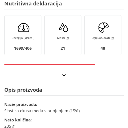
Nutritivna deklaracija
Energija (kJ/kcal)
Masti (g)
Ugljikohidrati (g)
1699/406
21
48
Opis proizvoda
Naziv proizvoda:
Slastica okusa meda s punjenjem (15%).
Neto količina:
235 g