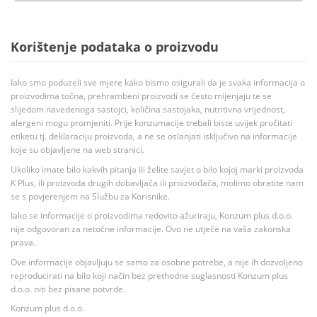
Korištenje podataka o proizvodu
Iako smo poduzeli sve mjere kako bismo osigurali da je svaka informacija o
proizvodima točna, prehrambeni proizvodi se često mijenjaju te se
slijedom navedenoga sastojci, količina sastojaka, nutritivna vrijednost,
alergeni mogu promjeniti. Prije konzumacije trebali biste uvijek pročitati
etiketu tj. deklaraciju proizvoda, a ne se oslanjati isključivo na informacije
koje su objavljene na web stranici.
Ukoliko imate bilo kakvih pitanja ili želite savjet o bilo kojoj marki proizvoda
K Plus, ili proizvoda drugih dobavljača ili proizvođača, molimo obratite nam
se s povjerenjem na Službu za Korisnike.
Iako se informacije o proizvodima redovito ažuriraju, Konzum plus d.o.o.
nije odgovoran za netočne informacije. Ovo ne utječe na vaša zakonska
prava.
Ove informacije objavljuju se samo za osobne potrebe, a nije ih dozvoljeno
reproducirati na bilo koji način bez prethodne suglasnosti Konzum plus
d.o.o. niti bez pisane potvrde.
Konzum plus d.o.o.