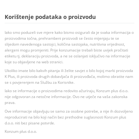
Korištenje podataka o proizvodu
Iako smo poduzeli sve mjere kako bismo osigurali da je svaka informacija o
proizvodima točna, prehrambeni proizvodi se često mijenjaju te se
slijedom navedenoga sastojci, količina sastojaka, nutritivna vrijednost,
alergeni mogu promjeniti. Prije konzumacije trebali biste uvijek pročitati
etiketu tj. deklaraciju proizvoda, a ne se oslanjati isključivo na informacije
koje su objavljene na web stranici.
Ukoliko imate bilo kakvih pitanja ili želite savjet o bilo kojoj marki proizvoda
K Plus, ili proizvoda drugih dobavljača ili proizvođača, molimo obratite nam
se s povjerenjem na Službu za Korisnike.
Iako se informacije o proizvodima redovito ažuriraju, Konzum plus d.o.o.
nije odgovoran za netočne informacije. Ovo ne utječe na vaša zakonska
prava.
Ove informacije objavljuju se samo za osobne potrebe, a nije ih dozvoljeno
reproducirati na bilo koji način bez prethodne suglasnosti Konzum plus
d.o.o. niti bez pisane potvrde.
Konzum plus d.o.o.