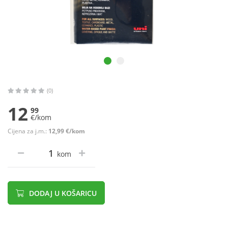
(0)
12
99
€/kom
Cijena za j.m.:
12,99 €/kom
kom
DODAJ U KOŠARICU