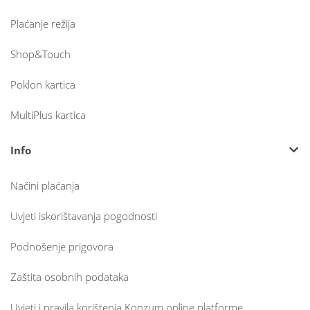
Plaćanje režija
Shop&Touch
Poklon kartica
MultiPlus kartica
Info
Načini plaćanja
Uvjeti iskorištavanja pogodnosti
Podnošenje prigovora
Zaštita osobnih podataka
Uvjeti i pravila korištenja Konzum online platforme