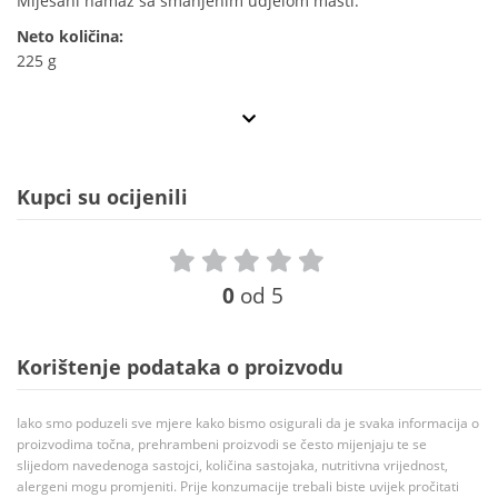
Miješani namaz sa smanjenim udjelom masti.
Neto količina:
225 g
Kupci su ocijenili
0
od 5
Korištenje podataka o proizvodu
Iako smo poduzeli sve mjere kako bismo osigurali da je svaka informacija o
proizvodima točna, prehrambeni proizvodi se često mijenjaju te se
slijedom navedenoga sastojci, količina sastojaka, nutritivna vrijednost,
alergeni mogu promjeniti. Prije konzumacije trebali biste uvijek pročitati