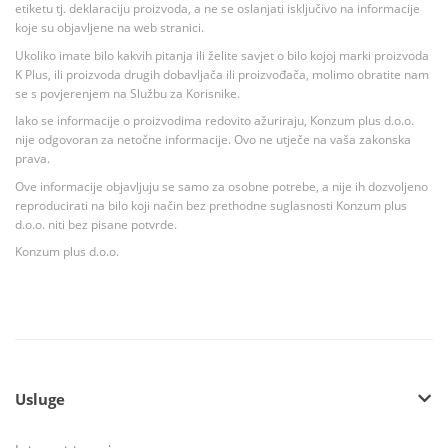
etiketu tj. deklaraciju proizvoda, a ne se oslanjati isključivo na informacije
koje su objavljene na web stranici.
Ukoliko imate bilo kakvih pitanja ili želite savjet o bilo kojoj marki proizvoda
K Plus, ili proizvoda drugih dobavljača ili proizvođača, molimo obratite nam
se s povjerenjem na Službu za Korisnike.
Iako se informacije o proizvodima redovito ažuriraju, Konzum plus d.o.o.
nije odgovoran za netočne informacije. Ovo ne utječe na vaša zakonska
prava.
Ove informacije objavljuju se samo za osobne potrebe, a nije ih dozvoljeno
reproducirati na bilo koji način bez prethodne suglasnosti Konzum plus
d.o.o. niti bez pisane potvrde.
Konzum plus d.o.o.
Usluge