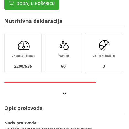
DODAJ U KOŠARICU
Nutritivna deklaracija
Energija (kJ/kcal)
Masti (g)
Ugljikohidrati (g)
2200/535
60
0
Opis proizvoda
Naziv proizvoda: