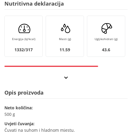
Nutritivna deklaracija
Energija (kJ/kcal)
Masti (g)
Ugljikohidrati (g)
1332/317
11.59
43.6
Opis proizvoda
Neto količina:
500 g
Uvjeti čuvanja:
Čuvati na suhom i hladnom mjestu.