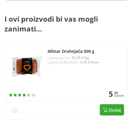
I ovi proizvodi bi vas mogli
zanimati...
Mlinar Orahnjača 500 g
Cijena za j.m.:
10,78 €/kg
Cijena 02.05.2025.:
4,79 €/kom
5
39
(8)
€/kom
Dodaj