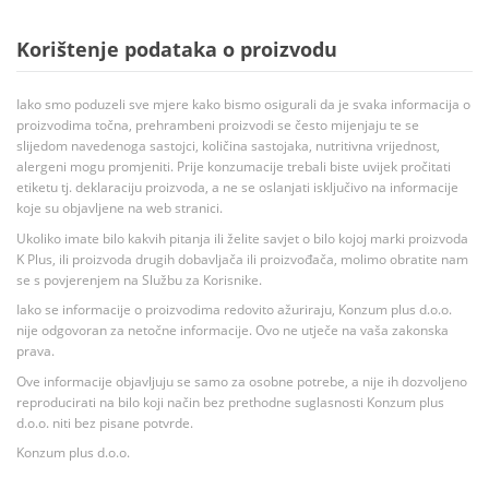
Korištenje podataka o proizvodu
Iako smo poduzeli sve mjere kako bismo osigurali da je svaka informacija o
proizvodima točna, prehrambeni proizvodi se često mijenjaju te se
slijedom navedenoga sastojci, količina sastojaka, nutritivna vrijednost,
alergeni mogu promjeniti. Prije konzumacije trebali biste uvijek pročitati
etiketu tj. deklaraciju proizvoda, a ne se oslanjati isključivo na informacije
koje su objavljene na web stranici.
Ukoliko imate bilo kakvih pitanja ili želite savjet o bilo kojoj marki proizvoda
K Plus, ili proizvoda drugih dobavljača ili proizvođača, molimo obratite nam
se s povjerenjem na Službu za Korisnike.
Iako se informacije o proizvodima redovito ažuriraju, Konzum plus d.o.o.
nije odgovoran za netočne informacije. Ovo ne utječe na vaša zakonska
prava.
Ove informacije objavljuju se samo za osobne potrebe, a nije ih dozvoljeno
reproducirati na bilo koji način bez prethodne suglasnosti Konzum plus
d.o.o. niti bez pisane potvrde.
Konzum plus d.o.o.