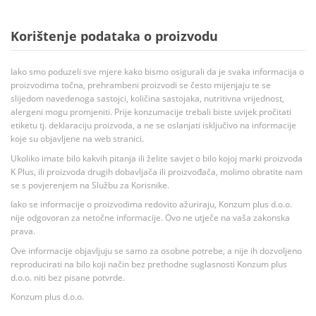
Korištenje podataka o proizvodu
Iako smo poduzeli sve mjere kako bismo osigurali da je svaka informacija o
proizvodima točna, prehrambeni proizvodi se često mijenjaju te se
slijedom navedenoga sastojci, količina sastojaka, nutritivna vrijednost,
alergeni mogu promjeniti. Prije konzumacije trebali biste uvijek pročitati
etiketu tj. deklaraciju proizvoda, a ne se oslanjati isključivo na informacije
koje su objavljene na web stranici.
Ukoliko imate bilo kakvih pitanja ili želite savjet o bilo kojoj marki proizvoda
K Plus, ili proizvoda drugih dobavljača ili proizvođača, molimo obratite nam
se s povjerenjem na Službu za Korisnike.
Iako se informacije o proizvodima redovito ažuriraju, Konzum plus d.o.o.
nije odgovoran za netočne informacije. Ovo ne utječe na vaša zakonska
prava.
Ove informacije objavljuju se samo za osobne potrebe, a nije ih dozvoljeno
reproducirati na bilo koji način bez prethodne suglasnosti Konzum plus
d.o.o. niti bez pisane potvrde.
Konzum plus d.o.o.