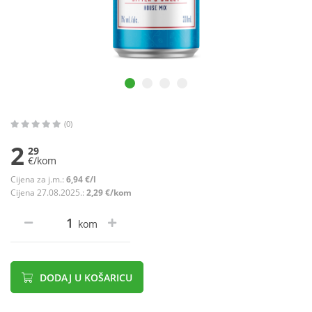
(0)
2
29
€/kom
Cijena za j.m.:
6,94 €/l
Cijena 27.08.2025.:
2,29 €/kom
kom
DODAJ U KOŠARICU