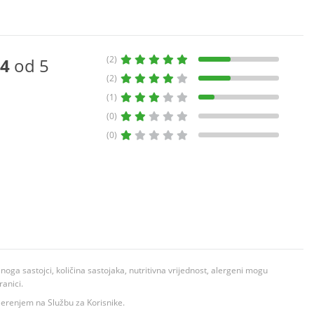
(2)
4
od 5
(2)
(1)
(0)
(0)
ga sastojci, količina sastojaka, nutritivna vrijednost, alergeni mogu
ranici.
ovjerenjem na Službu za Korisnike.