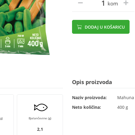
kom
DODAJ U KOŠARICU
Opis proizvoda
Naziv proizvoda:
Mahuna 
Neto količina:
400 g
g)
Bjelančevine (g)
2,1