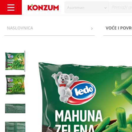
Asortiman
Ledo Mahuna zelena 400 g - Konzum
NASLOVNICA
VOĆE I POVR