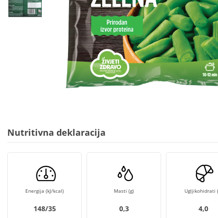
Nutritivna deklaracija
Energija (kJ/kcal)
Masti (g)
Ugljikohidrati (
148/35
0,3
4,0