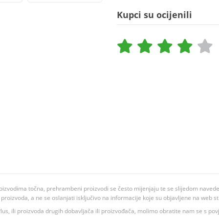
Kupci su ocijenili
oizvodima točna, prehrambeni proizvodi se često mijenjaju te se slijedom navedeno
ju proizvoda, a ne se oslanjati isključivo na informacije koje su objavljene na web st
 K Plus, ili proizvoda drugih dobavljača ili proizvođača, molimo obratite nam se s p