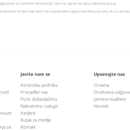
 odgovoran za netočne informacije. Ovo ne utječe na vaša zakonska prava.
roducirati na bilo koji način bez prethodne suglasnosti Konzum plus d.o.o. niti be
Javite nam se
Upoznajte nas
Korisnička podrška
O nama
nosti
Pronađite nas
Društvena odgovo
Poziv dobavljačima
Jamstvo kvalitete
Nekretnine i zakupi
Novosti
 Konzum
Karijere
Kutak za medije
anja za
Kontakt