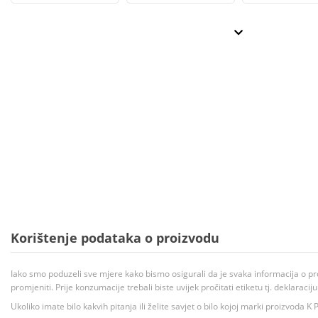
Korištenje podataka o proizvodu
Iako smo poduzeli sve mjere kako bismo osigurali da je svaka informacija o pr
promjeniti. Prije konzumacije trebali biste uvijek pročitati etiketu tj. deklaraci
Ukoliko imate bilo kakvih pitanja ili želite savjet o bilo kojoj marki proizvoda