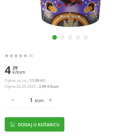
(0)
4
29
€/kom
Cijena za j.m.:
11,59 €/l
Cijena 02.05.2025.:
3,99 €/kom
kom
DODAJ U KOŠARICU