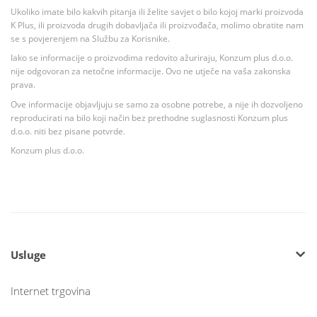
Ukoliko imate bilo kakvih pitanja ili želite savjet o bilo kojoj marki proizvoda
K Plus, ili proizvoda drugih dobavljača ili proizvođača, molimo obratite nam
se s povjerenjem na Službu za Korisnike.
Iako se informacije o proizvodima redovito ažuriraju, Konzum plus d.o.o.
nije odgovoran za netočne informacije. Ovo ne utječe na vaša zakonska
prava.
Ove informacije objavljuju se samo za osobne potrebe, a nije ih dozvoljeno
reproducirati na bilo koji način bez prethodne suglasnosti Konzum plus
d.o.o. niti bez pisane potvrde.
Konzum plus d.o.o.
Usluge
Internet trgovina