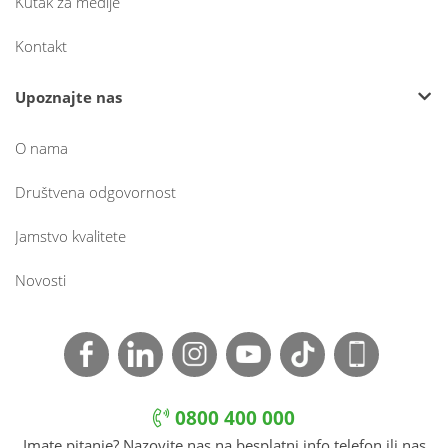
Kutak za medije
Kontakt
Upoznajte nas
O nama
Društvena odgovornost
Jamstvo kvalitete
Novosti
0800 400 000
Imate pitanje? Nazovite nas na besplatni info telefon ili nas