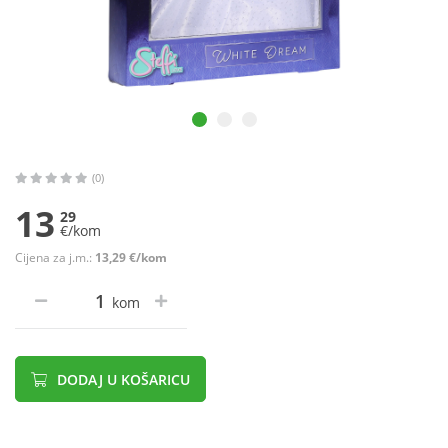
(0)
13
29
€/kom
Cijena za j.m.:
13,29 €/kom
kom
DODAJ U KOŠARICU