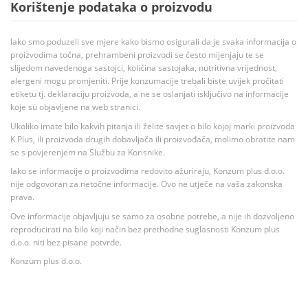
Korištenje podataka o proizvodu
Iako smo poduzeli sve mjere kako bismo osigurali da je svaka informacija o
proizvodima točna, prehrambeni proizvodi se često mijenjaju te se
slijedom navedenoga sastojci, količina sastojaka, nutritivna vrijednost,
alergeni mogu promjeniti. Prije konzumacije trebali biste uvijek pročitati
etiketu tj. deklaraciju proizvoda, a ne se oslanjati isključivo na informacije
koje su objavljene na web stranici.
Ukoliko imate bilo kakvih pitanja ili želite savjet o bilo kojoj marki proizvoda
K Plus, ili proizvoda drugih dobavljača ili proizvođača, molimo obratite nam
se s povjerenjem na Službu za Korisnike.
Iako se informacije o proizvodima redovito ažuriraju, Konzum plus d.o.o.
nije odgovoran za netočne informacije. Ovo ne utječe na vaša zakonska
prava.
Ove informacije objavljuju se samo za osobne potrebe, a nije ih dozvoljeno
reproducirati na bilo koji način bez prethodne suglasnosti Konzum plus
d.o.o. niti bez pisane potvrde.
Konzum plus d.o.o.