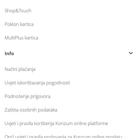
Shop&Touch
Poklon kartica
MultiPlus kartica
Info
Načini plaćanja
Uvjeti iskorištavanja pogodnosti
Podnošenje prigovora
Zaštita osobnih podataka
Uvjeti i pravila korištenja Konzum online platforme
Opći uvjeti i pravila poslovanja za Konzum online prodaju