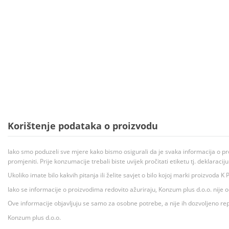
Korištenje podataka o proizvodu
Iako smo poduzeli sve mjere kako bismo osigurali da je svaka informacija o pr
promjeniti. Prije konzumacije trebali biste uvijek pročitati etiketu tj. deklaraci
Ukoliko imate bilo kakvih pitanja ili želite savjet o bilo kojoj marki proizvoda
Iako se informacije o proizvodima redovito ažuriraju, Konzum plus d.o.o. nije
Ove informacije objavljuju se samo za osobne potrebe, a nije ih dozvoljeno rep
Konzum plus d.o.o.