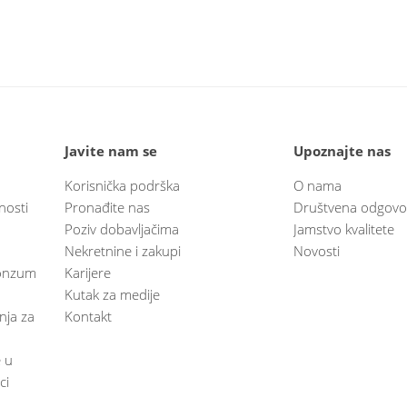
Javite nam se
Upoznajte nas
Korisnička podrška
O nama
nosti
Pronađite nas
Društvena odgovo
Poziv dobavljačima
Jamstvo kvalitete
Nekretnine i zakupi
Novosti
 Konzum
Karijere
Kutak za medije
anja za
Kontakt
e u
ci