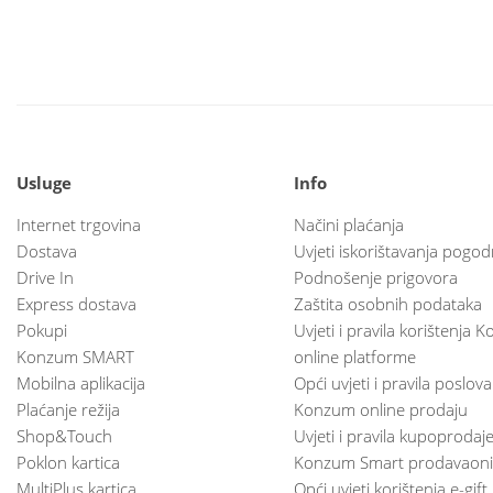
Usluge
Info
Internet trgovina
Načini plaćanja
Dostava
Uvjeti iskorištavanja pogod
Drive In
Podnošenje prigovora
Express dostava
Zaštita osobnih podataka
Pokupi
Uvjeti i pravila korištenja
Konzum SMART
online platforme
Mobilna aplikacija
Opći uvjeti i pravila poslov
Plaćanje režija
Konzum online prodaju
Shop&Touch
Uvjeti i pravila kupoprodaj
Poklon kartica
Konzum Smart prodavaoni
MultiPlus kartica
Opći uvjeti korištenja e-gift