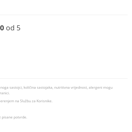
0
od 5
ga sastojci, količina sastojaka, nutritivna vrijednost, alergeni mogu
ranici.
ovjerenjem na Službu za Korisnike.
z pisane potvrde.