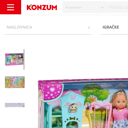
Asortiman
Evi Love Lutka puppy fun - Konzum
NASLOVNICA
IGRAČKE