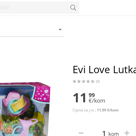
Evi Love Lutk
(0)
11
99
€/kom
Cijena za j.m.:
11,99 €/kom
kom