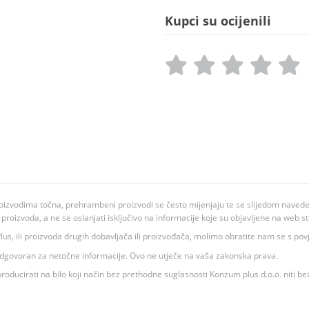
Kupci su ocijenili
oizvodima točna, prehrambeni proizvodi se često mijenjaju te se slijedom navedeno
ju proizvoda, a ne se oslanjati isključivo na informacije koje su objavljene na web st
 K Plus, ili proizvoda drugih dobavljača ili proizvođača, molimo obratite nam se s p
 odgovoran za netočne informacije. Ovo ne utječe na vaša zakonska prava.
roducirati na bilo koji način bez prethodne suglasnosti Konzum plus d.o.o. niti be