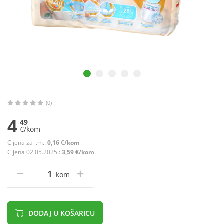
(0)
4
49
€/kom
Cijena za j.m.:
0,16 €/kom
Cijena 02.05.2025.:
3,59 €/kom
kom
DODAJ U KOŠARICU