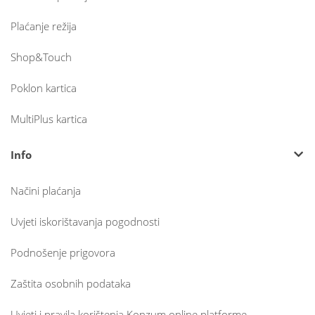
Plaćanje režija
Shop&Touch
Poklon kartica
MultiPlus kartica
Info
Načini plaćanja
Uvjeti iskorištavanja pogodnosti
Podnošenje prigovora
Zaštita osobnih podataka
Uvjeti i pravila korištenja Konzum online platforme