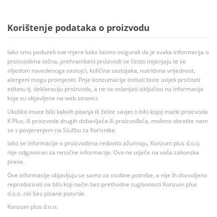
Korištenje podataka o proizvodu
Iako smo poduzeli sve mjere kako bismo osigurali da je svaka informacija o
proizvodima točna, prehrambeni proizvodi se često mijenjaju te se
slijedom navedenoga sastojci, količina sastojaka, nutritivna vrijednost,
alergeni mogu promjeniti. Prije konzumacije trebali biste uvijek pročitati
etiketu tj. deklaraciju proizvoda, a ne se oslanjati isključivo na informacije
koje su objavljene na web stranici.
Ukoliko imate bilo kakvih pitanja ili želite savjet o bilo kojoj marki proizvoda
K Plus, ili proizvoda drugih dobavljača ili proizvođača, molimo obratite nam
se s povjerenjem na Službu za Korisnike.
Iako se informacije o proizvodima redovito ažuriraju, Konzum plus d.o.o.
nije odgovoran za netočne informacije. Ovo ne utječe na vaša zakonska
prava.
Ove informacije objavljuju se samo za osobne potrebe, a nije ih dozvoljeno
reproducirati na bilo koji način bez prethodne suglasnosti Konzum plus
d.o.o. niti bez pisane potvrde.
Konzum plus d.o.o.