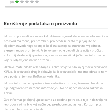
(0)
Korištenje podataka o proizvodu
Iako smo poduzeli sve mjere kako bismo osigurali da je svaka informacija o
proizvodima točna, prehrambeni proizvodi se često mijenjaju te se
slijedom navedenoga sastojci, količina sastojaka, nutritivna vrijednost,
alergeni mogu promjeniti. Prije konzumacije trebali biste uvijek pročitati
etiketu tj. deklaraciju proizvoda, a ne se oslanjati isključivo na informacije
koje su objavljene na web stranici.
Ukoliko imate bilo kakvih pitanja ili želite savjet o bilo kojoj marki proizvoda
K Plus, ili proizvoda drugih dobavljača ili proizvođača, molimo obratite nam
se s povjerenjem na Službu za Korisnike.
Iako se informacije o proizvodima redovito ažuriraju, Konzum plus d.o.o.
nije odgovoran za netočne informacije. Ovo ne utječe na vaša zakonska
prava.
Ove informacije objavljuju se samo za osobne potrebe, a nije ih dozvoljeno
reproducirati na bilo koji način bez prethodne suglasnosti Konzum plus
d.o.o. niti bez pisane potvrde.