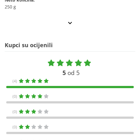
250 g
Kupci su ocijenili
5
od 5
(4)
(0)
(0)
(0)