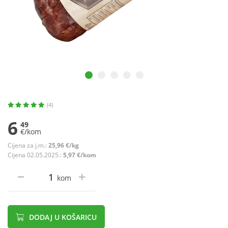
(4)
6
49
€/kom
Cijena za j.m.:
25,96 €/kg
Cijena 02.05.2025.:
5,97 €/kom
kom
DODAJ U KOŠARICU