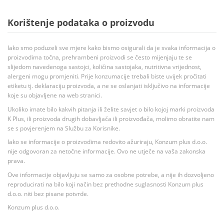
Korištenje podataka o proizvodu
Iako smo poduzeli sve mjere kako bismo osigurali da je svaka informacija o
proizvodima točna, prehrambeni proizvodi se često mijenjaju te se
slijedom navedenoga sastojci, količina sastojaka, nutritivna vrijednost,
alergeni mogu promjeniti. Prije konzumacije trebali biste uvijek pročitati
etiketu tj. deklaraciju proizvoda, a ne se oslanjati isključivo na informacije
koje su objavljene na web stranici.
Ukoliko imate bilo kakvih pitanja ili želite savjet o bilo kojoj marki proizvoda
K Plus, ili proizvoda drugih dobavljača ili proizvođača, molimo obratite nam
se s povjerenjem na Službu za Korisnike.
Iako se informacije o proizvodima redovito ažuriraju, Konzum plus d.o.o.
nije odgovoran za netočne informacije. Ovo ne utječe na vaša zakonska
prava.
Ove informacije objavljuju se samo za osobne potrebe, a nije ih dozvoljeno
reproducirati na bilo koji način bez prethodne suglasnosti Konzum plus
d.o.o. niti bez pisane potvrde.
Konzum plus d.o.o.