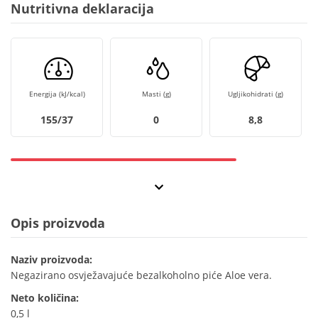
Nutritivna deklaracija
Energija (kJ/kcal)
Masti (g)
Ugljikohidrati (g)
155/37
0
8,8
Opis proizvoda
Naziv proizvoda:
Negazirano osvježavajuće bezalkoholno piće Aloe vera.
Neto količina:
0,5 l