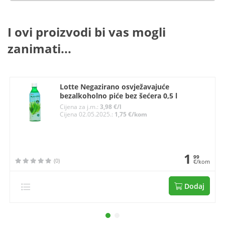
I ovi proizvodi bi vas mogli
zanimati...
Lotte Negazirano osvježavajuće
bezalkoholno piće bez šećera 0,5 l
Cijena za j.m.:
3,98 €/l
Cijena 02.05.2025.:
1,75 €/kom
1
99
(0)
€/kom
Dodaj