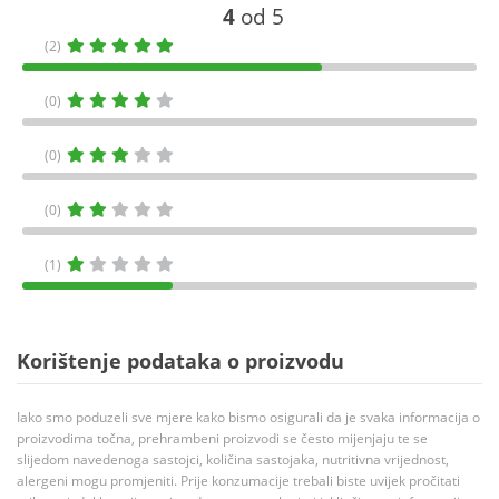
4
od 5
(2)
(0)
(0)
(0)
(1)
Korištenje podataka o proizvodu
Iako smo poduzeli sve mjere kako bismo osigurali da je svaka informacija o
proizvodima točna, prehrambeni proizvodi se često mijenjaju te se
slijedom navedenoga sastojci, količina sastojaka, nutritivna vrijednost,
alergeni mogu promjeniti. Prije konzumacije trebali biste uvijek pročitati