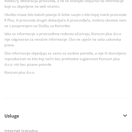
etiketu tj. deklaraciju proizvoda, a ne se oslanjati isključivo na informacije
koje su objavljene na web stranici.
Ukoliko imate bilo kakvih pitanja ili želite savjet o bilo kojoj marki proizvoda
K Plus, ili proizvoda drugih dobavljača ili proizvođača, molimo obratite nam
se s povjerenjem na Službu za Korisnike.
Iako se informacije o proizvodima redovito ažuriraju, Konzum plus d.o.o.
nije odgovoran za netočne informacije. Ovo ne utječe na vaša zakonska
prava.
Ove informacije objavljuju se samo za osobne potrebe, a nije ih dozvoljeno
reproducirati na bilo koji način bez prethodne suglasnosti Konzum plus
d.o.o. niti bez pisane potvrde.
Konzum plus d.o.o.
Usluge
Internet trgovina