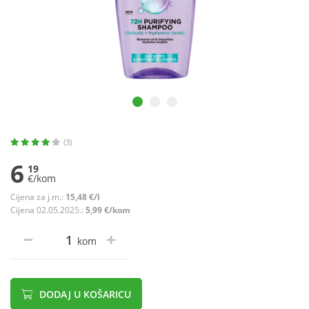
(3)
6
19
€/kom
Cijena za j.m.:
15,48 €/l
Cijena 02.05.2025.:
5,99 €/kom
kom
DODAJ U KOŠARICU