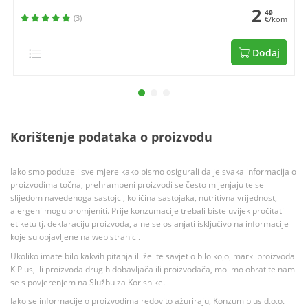
2
49
(3)
€/kom
Dodaj
Korištenje podataka o proizvodu
Iako smo poduzeli sve mjere kako bismo osigurali da je svaka informacija o
proizvodima točna, prehrambeni proizvodi se često mijenjaju te se
slijedom navedenoga sastojci, količina sastojaka, nutritivna vrijednost,
alergeni mogu promjeniti. Prije konzumacije trebali biste uvijek pročitati
etiketu tj. deklaraciju proizvoda, a ne se oslanjati isključivo na informacije
koje su objavljene na web stranici.
Ukoliko imate bilo kakvih pitanja ili želite savjet o bilo kojoj marki proizvoda
K Plus, ili proizvoda drugih dobavljača ili proizvođača, molimo obratite nam
se s povjerenjem na Službu za Korisnike.
Iako se informacije o proizvodima redovito ažuriraju, Konzum plus d.o.o.