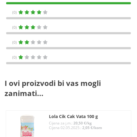
(0)
(0)
(0)
(0)
I ovi proizvodi bi vas mogli
zanimati...
Lola Cik Cak Vata 100 g
Cijena za j.m.:
20,50 €/kg
Cijena 02.05.2025.:
2,05 €/kom