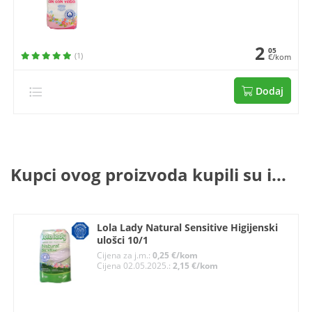
2
05
(1)
€/kom
Dodaj
Kupci ovog proizvoda kupili su i...
Lola Lady Natural Sensitive Higijenski
ulošci 10/1
Cijena za j.m.:
0,25 €/kom
Cijena 02.05.2025.:
2,15 €/kom