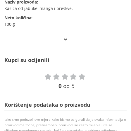
Naziv proizvoda:
Kašica od jabuke, manga i breskve.
Neto količina:
100 g
Kupci su ocijenili
0
od 5
Korištenje podataka o proizvodu
Iako smo poduzeli sve mjere kako bismo osigurali da je svaka informacija o
proizvodima točna, prehrambeni proizvodi se često mijenjaju te se
slijedom navedenoga sastojci, količina sastojaka, nutritivna vrijednost,