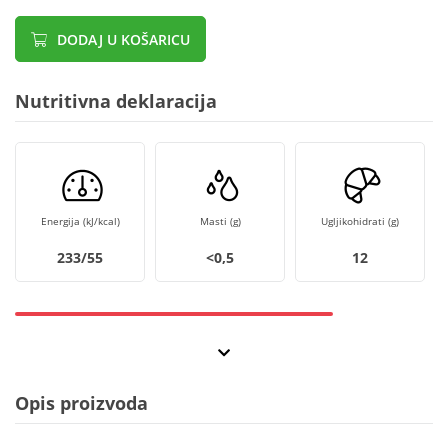
DODAJ U KOŠARICU
Nutritivna deklaracija
Energija (kJ/kcal)
Masti (g)
Ugljikohidrati (g)
233/55
<0,5
12
Opis proizvoda