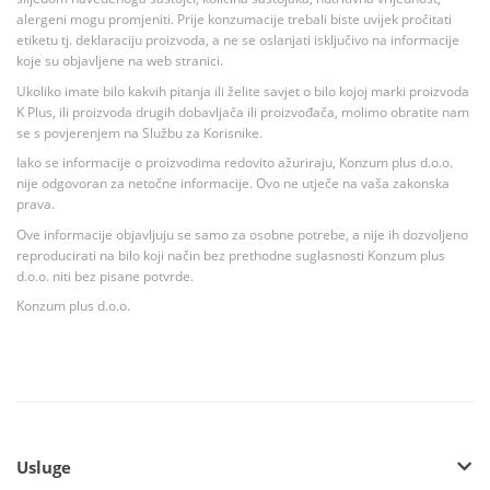
alergeni mogu promjeniti. Prije konzumacije trebali biste uvijek pročitati
etiketu tj. deklaraciju proizvoda, a ne se oslanjati isključivo na informacije
koje su objavljene na web stranici.
Ukoliko imate bilo kakvih pitanja ili želite savjet o bilo kojoj marki proizvoda
K Plus, ili proizvoda drugih dobavljača ili proizvođača, molimo obratite nam
se s povjerenjem na Službu za Korisnike.
Iako se informacije o proizvodima redovito ažuriraju, Konzum plus d.o.o.
nije odgovoran za netočne informacije. Ovo ne utječe na vaša zakonska
prava.
Ove informacije objavljuju se samo za osobne potrebe, a nije ih dozvoljeno
reproducirati na bilo koji način bez prethodne suglasnosti Konzum plus
d.o.o. niti bez pisane potvrde.
Konzum plus d.o.o.
Usluge