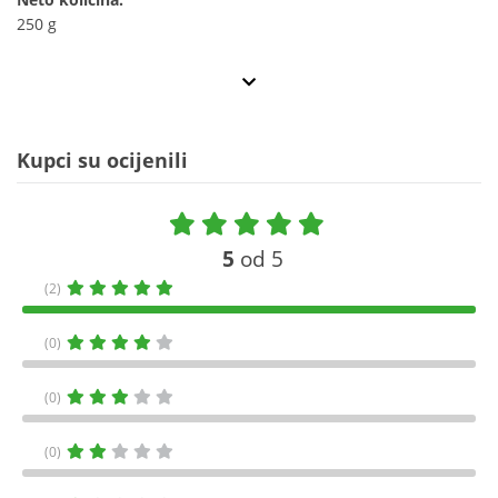
250 g
Kupci su ocijenili
5
od 5
(2)
(0)
(0)
(0)