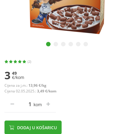
(2)
3
49
€/kom
Cijena za j.m.:
13,96 €/kg
Cijena 02.05.2025.:
3,49 €/kom
kom
DODAJ U KOŠARICU