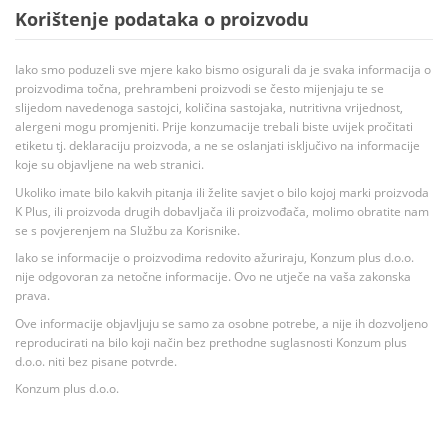
Korištenje podataka o proizvodu
Iako smo poduzeli sve mjere kako bismo osigurali da je svaka informacija o
proizvodima točna, prehrambeni proizvodi se često mijenjaju te se
slijedom navedenoga sastojci, količina sastojaka, nutritivna vrijednost,
alergeni mogu promjeniti. Prije konzumacije trebali biste uvijek pročitati
etiketu tj. deklaraciju proizvoda, a ne se oslanjati isključivo na informacije
koje su objavljene na web stranici.
Ukoliko imate bilo kakvih pitanja ili želite savjet o bilo kojoj marki proizvoda
K Plus, ili proizvoda drugih dobavljača ili proizvođača, molimo obratite nam
se s povjerenjem na Službu za Korisnike.
Iako se informacije o proizvodima redovito ažuriraju, Konzum plus d.o.o.
nije odgovoran za netočne informacije. Ovo ne utječe na vaša zakonska
prava.
Ove informacije objavljuju se samo za osobne potrebe, a nije ih dozvoljeno
reproducirati na bilo koji način bez prethodne suglasnosti Konzum plus
d.o.o. niti bez pisane potvrde.
Konzum plus d.o.o.