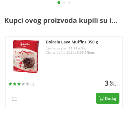
Kupci ovog proizvoda kupili su i...
Dolcela Lava Muffins 350 g
Cijena za j.m.:
11,11 €/kg
Cijena 02.05.2025.:
3,59 €/kom
3
89
(2)
€/kom
Dodaj