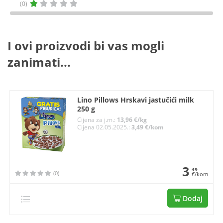
(0)
I ovi proizvodi bi vas mogli
zanimati...
Lino Pillows Hrskavi jastučići milk
250 g
Cijena za j.m.:
13,96 €/kg
Cijena 02.05.2025.:
3,49 €/kom
3
49
(0)
€/kom
Dodaj