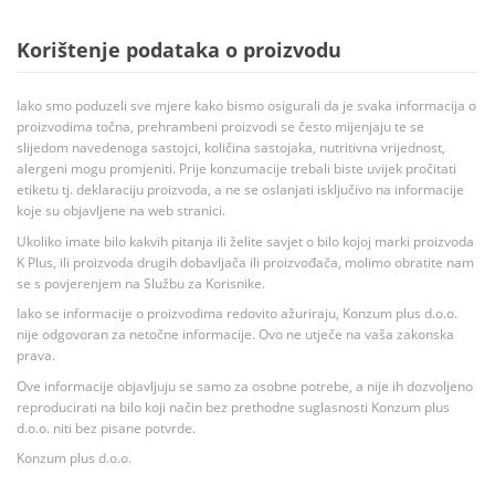
Korištenje podataka o proizvodu
Iako smo poduzeli sve mjere kako bismo osigurali da je svaka informacija o
proizvodima točna, prehrambeni proizvodi se često mijenjaju te se
slijedom navedenoga sastojci, količina sastojaka, nutritivna vrijednost,
alergeni mogu promjeniti. Prije konzumacije trebali biste uvijek pročitati
etiketu tj. deklaraciju proizvoda, a ne se oslanjati isključivo na informacije
koje su objavljene na web stranici.
Ukoliko imate bilo kakvih pitanja ili želite savjet o bilo kojoj marki proizvoda
K Plus, ili proizvoda drugih dobavljača ili proizvođača, molimo obratite nam
se s povjerenjem na Službu za Korisnike.
Iako se informacije o proizvodima redovito ažuriraju, Konzum plus d.o.o.
nije odgovoran za netočne informacije. Ovo ne utječe na vaša zakonska
prava.
Ove informacije objavljuju se samo za osobne potrebe, a nije ih dozvoljeno
reproducirati na bilo koji način bez prethodne suglasnosti Konzum plus
d.o.o. niti bez pisane potvrde.
Konzum plus d.o.o.