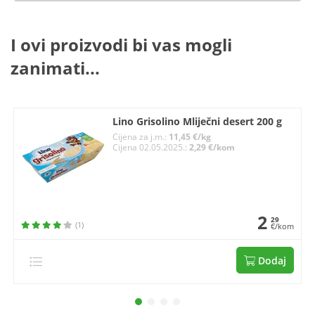
I ovi proizvodi bi vas mogli
zanimati...
Lino Grisolino Mliječni desert 200 g
Cijena za j.m.:
11,45 €/kg
Cijena 02.05.2025.:
2,29 €/kom
2
29
(1)
€/kom
Dodaj