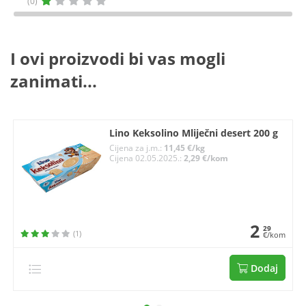
(0)
I ovi proizvodi bi vas mogli
zanimati...
Lino Keksolino Mliječni desert 200 g
Cijena za j.m.:
11,45 €/kg
Cijena 02.05.2025.:
2,29 €/kom
2
29
(1)
€/kom
Dodaj