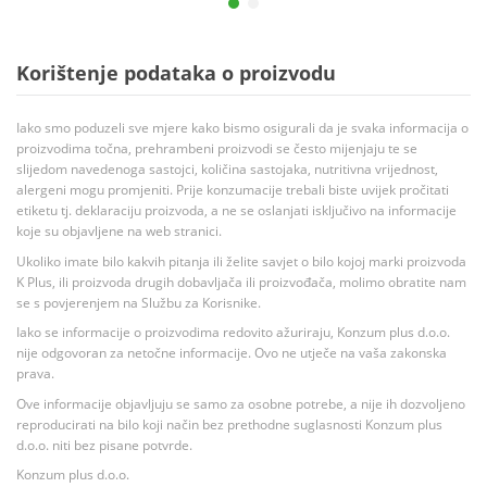
Korištenje podataka o proizvodu
Iako smo poduzeli sve mjere kako bismo osigurali da je svaka informacija o
proizvodima točna, prehrambeni proizvodi se često mijenjaju te se
slijedom navedenoga sastojci, količina sastojaka, nutritivna vrijednost,
alergeni mogu promjeniti. Prije konzumacije trebali biste uvijek pročitati
etiketu tj. deklaraciju proizvoda, a ne se oslanjati isključivo na informacije
koje su objavljene na web stranici.
Ukoliko imate bilo kakvih pitanja ili želite savjet o bilo kojoj marki proizvoda
K Plus, ili proizvoda drugih dobavljača ili proizvođača, molimo obratite nam
se s povjerenjem na Službu za Korisnike.
Iako se informacije o proizvodima redovito ažuriraju, Konzum plus d.o.o.
nije odgovoran za netočne informacije. Ovo ne utječe na vaša zakonska
prava.
Ove informacije objavljuju se samo za osobne potrebe, a nije ih dozvoljeno
reproducirati na bilo koji način bez prethodne suglasnosti Konzum plus
d.o.o. niti bez pisane potvrde.
Konzum plus d.o.o.