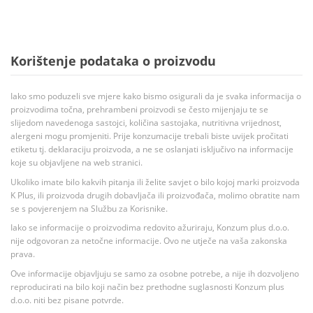
Korištenje podataka o proizvodu
Iako smo poduzeli sve mjere kako bismo osigurali da je svaka informacija o
proizvodima točna, prehrambeni proizvodi se često mijenjaju te se
slijedom navedenoga sastojci, količina sastojaka, nutritivna vrijednost,
alergeni mogu promjeniti. Prije konzumacije trebali biste uvijek pročitati
etiketu tj. deklaraciju proizvoda, a ne se oslanjati isključivo na informacije
koje su objavljene na web stranici.
Ukoliko imate bilo kakvih pitanja ili želite savjet o bilo kojoj marki proizvoda
K Plus, ili proizvoda drugih dobavljača ili proizvođača, molimo obratite nam
se s povjerenjem na Službu za Korisnike.
Iako se informacije o proizvodima redovito ažuriraju, Konzum plus d.o.o.
nije odgovoran za netočne informacije. Ovo ne utječe na vaša zakonska
prava.
Ove informacije objavljuju se samo za osobne potrebe, a nije ih dozvoljeno
reproducirati na bilo koji način bez prethodne suglasnosti Konzum plus
d.o.o. niti bez pisane potvrde.