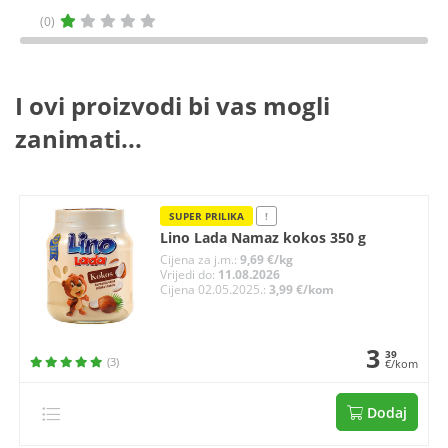
(0)
I ovi proizvodi bi vas mogli
zanimati...
SUPER PRILIKA
!
Lino Lada Namaz kokos 350 g
Cijena za j.m.:
9,69 €/kg
Vrijedi do:
11.08.2026
Cijena 02.05.2025.:
3,99 €/kom
3
39
(3)
€/kom
Dodaj