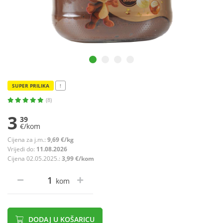
SUPER PRILIKA
!
(8)
3
39
€/kom
Cijena za j.m.:
9,69 €/kg
Vrijedi do:
11.08.2026
Cijena 02.05.2025.:
3,99 €/kom
kom
DODAJ U KOŠARICU