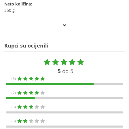
Neto količina:
350 g
Kupci su ocijenili
5
od 5
(6)
(2)
(0)
(0)