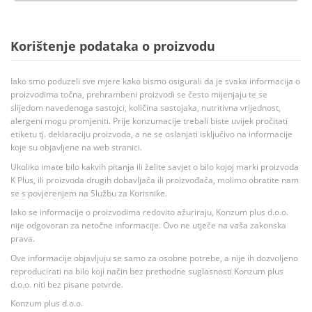
Korištenje podataka o proizvodu
Iako smo poduzeli sve mjere kako bismo osigurali da je svaka informacija o
proizvodima točna, prehrambeni proizvodi se često mijenjaju te se
slijedom navedenoga sastojci, količina sastojaka, nutritivna vrijednost,
alergeni mogu promjeniti. Prije konzumacije trebali biste uvijek pročitati
etiketu tj. deklaraciju proizvoda, a ne se oslanjati isključivo na informacije
koje su objavljene na web stranici.
Ukoliko imate bilo kakvih pitanja ili želite savjet o bilo kojoj marki proizvoda
K Plus, ili proizvoda drugih dobavljača ili proizvođača, molimo obratite nam
se s povjerenjem na Službu za Korisnike.
Iako se informacije o proizvodima redovito ažuriraju, Konzum plus d.o.o.
nije odgovoran za netočne informacije. Ovo ne utječe na vaša zakonska
prava.
Ove informacije objavljuju se samo za osobne potrebe, a nije ih dozvoljeno
reproducirati na bilo koji način bez prethodne suglasnosti Konzum plus
d.o.o. niti bez pisane potvrde.
Konzum plus d.o.o.