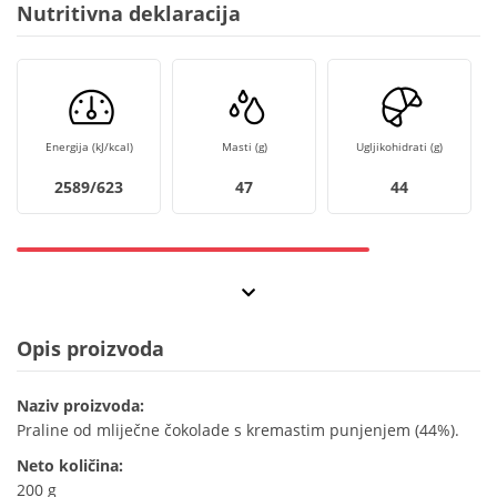
Nutritivna deklaracija
Energija (kJ/kcal)
Masti (g)
Ugljikohidrati (g)
2589/623
47
44
Opis proizvoda
Naziv proizvoda:
Praline od mliječne čokolade s kremastim punjenjem (44%).
Neto količina:
200 g