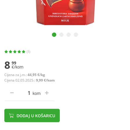
(1)
8
99
€/kom
Cijena za j.m.:
44,95 €/kg
Cijena 02.05.2025.:
9,99 €/kom
kom
DODAJ U KOŠARICU