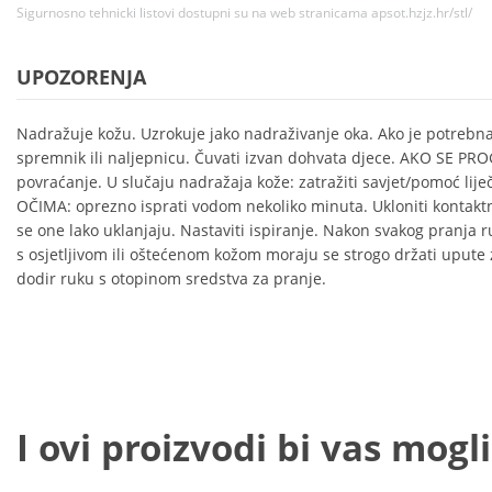
Sigurnosno tehnicki listovi dostupni su na web stranicama apsot.hzjz.hr/stl/
UPOZORENJA
Nadražuje kožu. Uzrokuje jako nadraživanje oka. Ako je potrebna
spremnik ili naljepnicu. Čuvati izvan dohvata djece. AKO SE PROG
povraćanje. U slučaju nadražaja kože: zatražiti savjet/pomoć li
OČIMA: oprezno isprati vodom nekoliko minuta. Ukloniti kontaktne
se one lako uklanjaju. Nastaviti ispiranje. Nakon svakog pranja ru
s osjetljivom ili oštećenom kožom moraju se strogo držati upute z
dodir ruku s otopinom sredstva za pranje.
I ovi proizvodi bi vas mogli