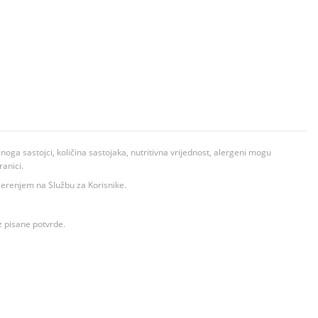
ga sastojci, količina sastojaka, nutritivna vrijednost, alergeni mogu
ranici.
ovjerenjem na Službu za Korisnike.
z pisane potvrde.