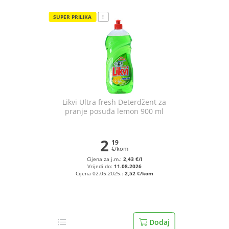
SUPER PRILIKA
!
Likvi Ultra fresh Deterdžent za
pranje posuđa lemon 900 ml
2
19
€/kom
Cijena za j.m.:
2,43 €/l
Vrijedi do:
11.08.2026
Cijena 02.05.2025.:
2,52 €/kom
Dodaj