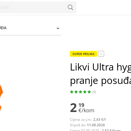
anje posuđa orange 900 ml - Konzum
UĐA
SUPER PRILIKA
!
Likvi Ultra h
pranje posuđ
(4)
2
19
€/kom
Cijena za j.m.:
2,43 €/l
Vrijedi do:
11.08.2026
Cijena 02.05.2025.:
2,52 €/kom