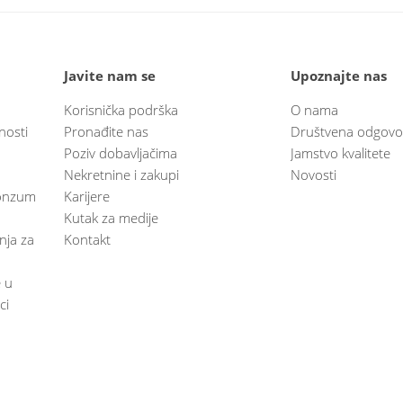
Javite nam se
Upoznajte nas
Korisnička podrška
O nama
nosti
Pronađite nas
Društvena odgovo
Poziv dobavljačima
Jamstvo kvalitete
Nekretnine i zakupi
Novosti
 Konzum
Karijere
Kutak za medije
anja za
Kontakt
e u
ci