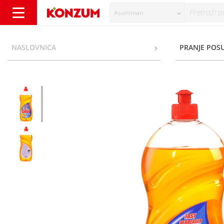
Asortiman
Likvi Ultra hygienic Deterdžent za ručno pr
NASLOVNICA
PRANJE POS