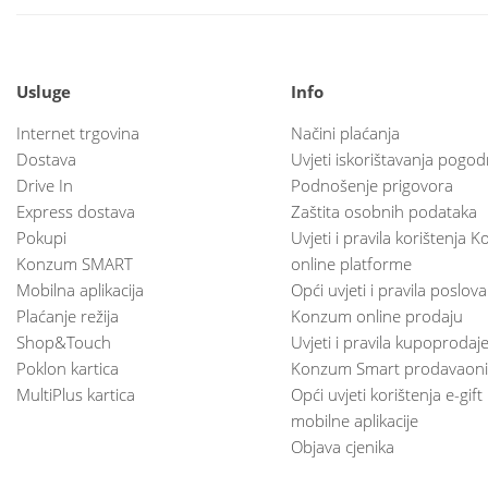
Usluge
Info
Internet trgovina
Načini plaćanja
Dostava
Uvjeti iskorištavanja pogod
Drive In
Podnošenje prigovora
Express dostava
Zaštita osobnih podataka
Pokupi
Uvjeti i pravila korištenja
Konzum SMART
online platforme
Mobilna aplikacija
Opći uvjeti i pravila poslov
Plaćanje režija
Konzum online prodaju
Shop&Touch
Uvjeti i pravila kupoprodaj
Poklon kartica
Konzum Smart prodavaoni
MultiPlus kartica
Opći uvjeti korištenja e-gift
mobilne aplikacije
Objava cjenika