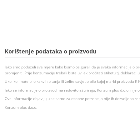
Korištenje podataka o proizvodu
Iako smo poduzeli sve mjere kako bismo osigurali da je svaka informacija o pr
promjeniti. Prije konzumacije trebali biste uvijek pročitati etiketu tj. deklaraci
Ukoliko imate bilo kakvih pitanja ili želite savjet o bilo kojoj marki proizvoda
Iako se informacije o proizvodima redovito ažuriraju, Konzum plus d.o.o. nije
Ove informacije objavljuju se samo za osobne potrebe, a nije ih dozvoljeno rep
Konzum plus d.o.o.