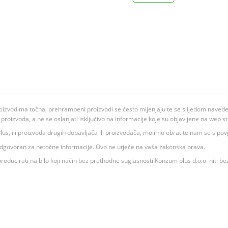
oizvodima točna, prehrambeni proizvodi se često mijenjaju te se slijedom navedeno
ju proizvoda, a ne se oslanjati isključivo na informacije koje su objavljene na web st
 K Plus, ili proizvoda drugih dobavljača ili proizvođača, molimo obratite nam se s p
 odgovoran za netočne informacije. Ovo ne utječe na vaša zakonska prava.
roducirati na bilo koji način bez prethodne suglasnosti Konzum plus d.o.o. niti be