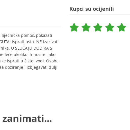
Kupci su ocijenili
 liječnička pomoć, pokazati
UTA: isprati usta. NE izazivati
ječnika. U SLUČAJU DODIRA S
 leće ukoliko ih nosite i ako
ke isprati u čistoj vodi. Osobe
a doziranje i izbjegavati dulji
 zanimati...