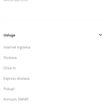
Konzum plus d.o.o.
Usluge
Internet trgovina
Dostava
Drive In
Express dostava
Pokupi
Konzum SMART