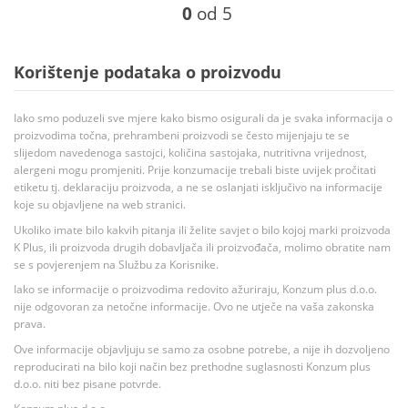
0
od 5
Korištenje podataka o proizvodu
Iako smo poduzeli sve mjere kako bismo osigurali da je svaka informacija o
proizvodima točna, prehrambeni proizvodi se često mijenjaju te se
slijedom navedenoga sastojci, količina sastojaka, nutritivna vrijednost,
alergeni mogu promjeniti. Prije konzumacije trebali biste uvijek pročitati
etiketu tj. deklaraciju proizvoda, a ne se oslanjati isključivo na informacije
koje su objavljene na web stranici.
Ukoliko imate bilo kakvih pitanja ili želite savjet o bilo kojoj marki proizvoda
K Plus, ili proizvoda drugih dobavljača ili proizvođača, molimo obratite nam
se s povjerenjem na Službu za Korisnike.
Iako se informacije o proizvodima redovito ažuriraju, Konzum plus d.o.o.
nije odgovoran za netočne informacije. Ovo ne utječe na vaša zakonska
prava.
Ove informacije objavljuju se samo za osobne potrebe, a nije ih dozvoljeno
reproducirati na bilo koji način bez prethodne suglasnosti Konzum plus
d.o.o. niti bez pisane potvrde.