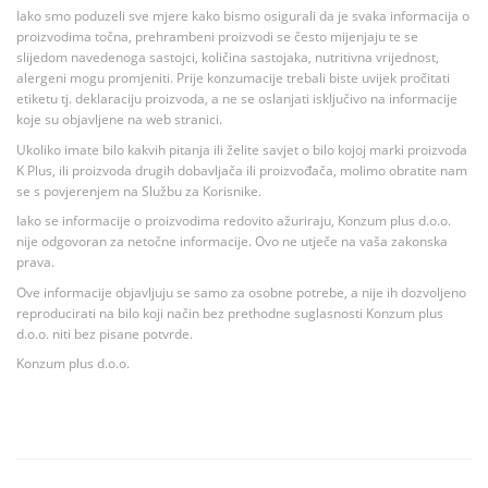
Iako smo poduzeli sve mjere kako bismo osigurali da je svaka informacija o
proizvodima točna, prehrambeni proizvodi se često mijenjaju te se
slijedom navedenoga sastojci, količina sastojaka, nutritivna vrijednost,
alergeni mogu promjeniti. Prije konzumacije trebali biste uvijek pročitati
etiketu tj. deklaraciju proizvoda, a ne se oslanjati isključivo na informacije
koje su objavljene na web stranici.
Ukoliko imate bilo kakvih pitanja ili želite savjet o bilo kojoj marki proizvoda
K Plus, ili proizvoda drugih dobavljača ili proizvođača, molimo obratite nam
se s povjerenjem na Službu za Korisnike.
Iako se informacije o proizvodima redovito ažuriraju, Konzum plus d.o.o.
nije odgovoran za netočne informacije. Ovo ne utječe na vaša zakonska
prava.
Ove informacije objavljuju se samo za osobne potrebe, a nije ih dozvoljeno
reproducirati na bilo koji način bez prethodne suglasnosti Konzum plus
d.o.o. niti bez pisane potvrde.
Konzum plus d.o.o.