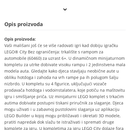
Opis proizvoda
Opis proizvoda:
Vaši mališani još će se više radovati igri kad dobiju igračku
LEGO® City Bez ograničenja: trkalište s rampom za
automobile (60460) za uzrast 6+. U dinamičnom minijaturnom
kompletu za utrke dobivate visoku rampu i 2 jedinstvena mala
modela auta. Gledajte kako djeca stavljaju neobične aute u
obliku hotdoga i zahoda na vrh rampe pa ih polugom šalju
nizbrdo. U kompletu su 4 figurice, uključujući vozače
prodavača hotdoga i vodoinstalatera, koje potiču na maštovitu
igru i smišljanje priča. Uz minijaturni LEGO komplet s trkaćim
autima dobivate postupni tiskani priručnik za slaganje. Djeca
mogu uživati i u zabavnoj pustolovini slaganja uz aplikaciju
LEGO Builder u kojoj mogu približavati i okretati 3D modele,
pratiti napredak dok slažu te istraživati i spremati druge
komplete za igru. U kompletima za igru LEGO City dolaze fora