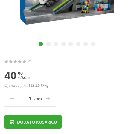
(0)
40
00
€/kom
Cijena za j.m.:
128,20 €/kg
kom
DODAJ U KOŠARICU