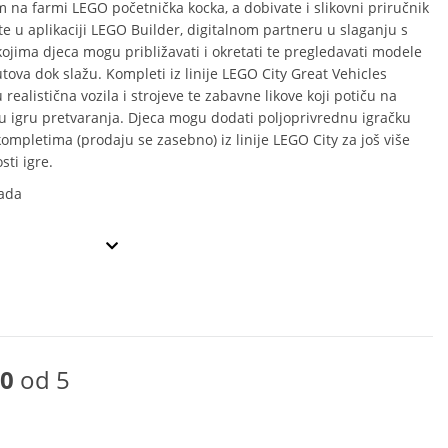
m na farmi LEGO početnička kocka, a dobivate i slikovni priručnik
te u aplikaciji LEGO Builder, digitalnom partneru u slaganju s
kojima djeca mogu približavati i okretati te pregledavati modele
utova dok slažu. Kompleti iz linije LEGO City Great Vehicles
 realistična vozila i strojeve te zabavne likove koji potiču na
u igru pretvaranja. Djeca mogu dodati poljoprivrednu igračku
ompletima (prodaju se zasebno) iz linije LEGO City za još više
ti igre.
ada
0
od 5