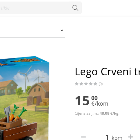
zum
Lego Crveni t
(0)
15
00
€/kom
Cijena za j.m.:
48,08 €/kg
kom