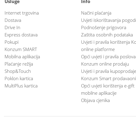
Usluge
Info
Internet trgovina
Načini plaćanja
Dostava
Uvjeti iskorištavanja pogod
Drive In
Podnošenje prigovora
Express dostava
Zaštita osobnih podataka
Pokupi
Uvjeti i pravila korištenja
Konzum SMART
online platforme
Mobilna aplikacija
Opći uvjeti i pravila poslov
Plaćanje režija
Konzum online prodaju
Shop&Touch
Uvjeti i pravila kupoprodaj
Poklon kartica
Konzum Smart prodavaoni
MultiPlus kartica
Opći uvjeti korištenja e-gift
mobilne aplikacije
Objava cjenika