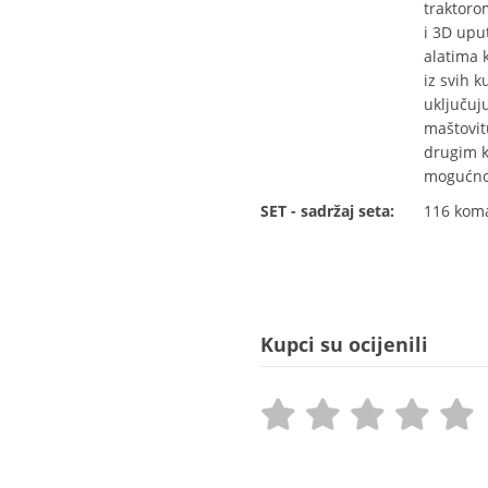
traktoro
i 3D upu
alatima 
iz svih k
uključuju
maštovit
drugim k
mogućnos
SET - sadržaj seta:
116 kom
Kupci su ocijenili