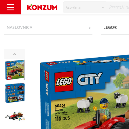
Asortiman
Lego Crveni traktor s prikolicom i ovce - Kon
NASLOVNICA
LEGO®