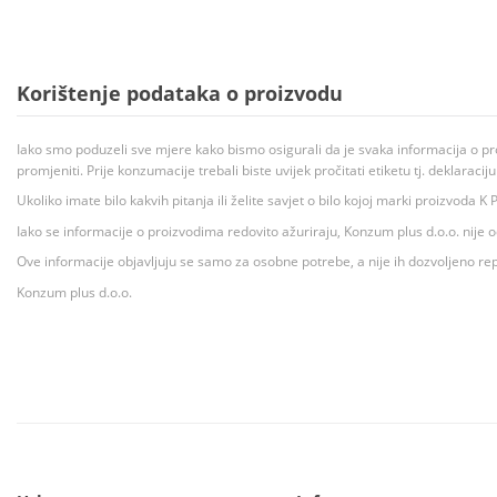
Korištenje podataka o proizvodu
Iako smo poduzeli sve mjere kako bismo osigurali da je svaka informacija o pr
promjeniti. Prije konzumacije trebali biste uvijek pročitati etiketu tj. deklaraci
Ukoliko imate bilo kakvih pitanja ili želite savjet o bilo kojoj marki proizvoda
Iako se informacije o proizvodima redovito ažuriraju, Konzum plus d.o.o. nije
Ove informacije objavljuju se samo za osobne potrebe, a nije ih dozvoljeno rep
Konzum plus d.o.o.