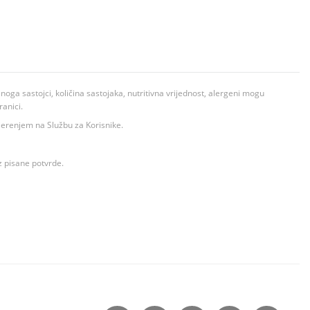
ga sastojci, količina sastojaka, nutritivna vrijednost, alergeni mogu
ranici.
ovjerenjem na Službu za Korisnike.
z pisane potvrde.