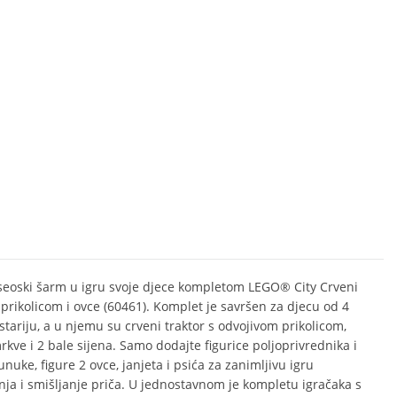
seoski šarm u igru svoje djece kompletom LEGO® City Crveni
s prikolicom i ovce (60461). Komplet je savršen za djecu od 4
stariju, a u njemu su crveni traktor s odvojivom prikolicom,
rkve i 2 bale sijena. Samo dodajte figurice poljoprivrednika i
nuke, figure 2 ovce, janjeta i psića za zanimljivu igru
nja i smišljanje priča. U jednostavnom je kompletu igračaka s