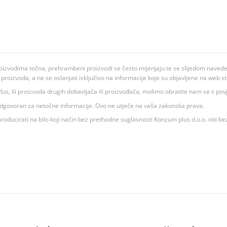
oizvodima točna, prehrambeni proizvodi se često mijenjaju te se slijedom navedeno
ju proizvoda, a ne se oslanjati isključivo na informacije koje su objavljene na web st
 K Plus, ili proizvoda drugih dobavljača ili proizvođača, molimo obratite nam se s p
 odgovoran za netočne informacije. Ovo ne utječe na vaša zakonska prava.
roducirati na bilo koji način bez prethodne suglasnosti Konzum plus d.o.o. niti be