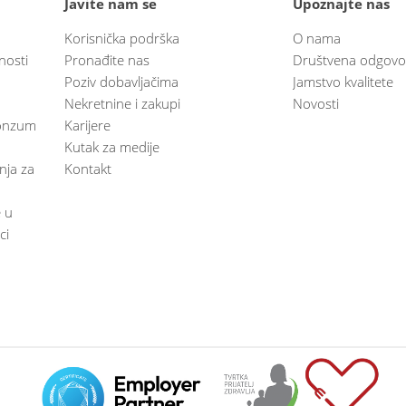
Javite nam se
Upoznajte nas
Korisnička podrška
O nama
nosti
Pronađite nas
Društvena odgovo
Poziv dobavljačima
Jamstvo kvalitete
Nekretnine i zakupi
Novosti
 Konzum
Karijere
Kutak za medije
anja za
Kontakt
e u
ci