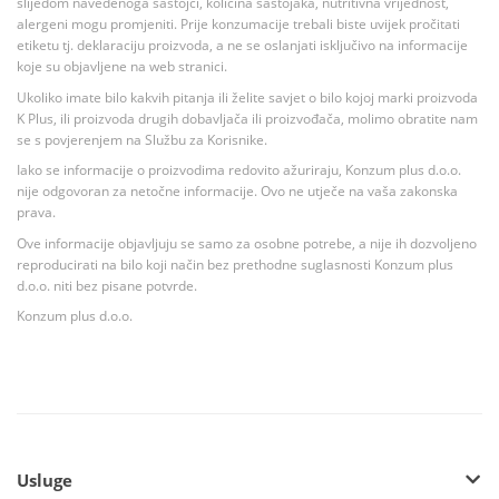
slijedom navedenoga sastojci, količina sastojaka, nutritivna vrijednost,
alergeni mogu promjeniti. Prije konzumacije trebali biste uvijek pročitati
etiketu tj. deklaraciju proizvoda, a ne se oslanjati isključivo na informacije
koje su objavljene na web stranici.
Ukoliko imate bilo kakvih pitanja ili želite savjet o bilo kojoj marki proizvoda
K Plus, ili proizvoda drugih dobavljača ili proizvođača, molimo obratite nam
se s povjerenjem na Službu za Korisnike.
Iako se informacije o proizvodima redovito ažuriraju, Konzum plus d.o.o.
nije odgovoran za netočne informacije. Ovo ne utječe na vaša zakonska
prava.
Ove informacije objavljuju se samo za osobne potrebe, a nije ih dozvoljeno
reproducirati na bilo koji način bez prethodne suglasnosti Konzum plus
d.o.o. niti bez pisane potvrde.
Konzum plus d.o.o.
Usluge