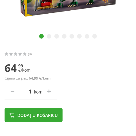
(0)
64
99
€/kom
Cijena za j.m.:
64,99 €/kom
kom
DODAJ U KOŠARICU