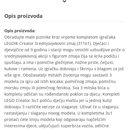
Opis proizvoda
Opis proizvoda:
Obradujte male putnike kroz vrijeme kompletom igračaka
LEGO® Creator Srednjovjekovni zmaj (31161). Dječaci i
djevojčice od 9 godina i stariji mogu smisliti uzbudljive priče o
srednjovjekovnoj akciji s figurom zmaja čija se krila podižu i
spuštaju, a ima i pomične gležnjeve, nožne prste, čeljust,
kukove i ramena. Uz igračku dobivaju i škrinju s blagom za još
više igre. Obožavatelji mitskih životinja mogu sastaviti 3
modela za igru od istih kocaka: pomičnog zmaja, pomičnu
morsku zmiju ili pomičnog feniksa. Sva 3 mitska bića u
kompletu odličan su rođendanski poklon za djecu. Kompleti
LEGO Creator 3u1 potiču dječju maštu jer u jednoj kutiji
dobivaju 3 različite verzije za slaganje. Uživat će u slaganju,
rastavljanju i slaganju novog modela. U kompletima 3u1
pronaći ćete liniju modela koji odgovaraju najčešćim
interesima djece, uključujući superbrza vozila, odlične