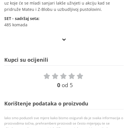
uz koje će se mladi sanjari lakše uživjeti u akciju kad se
pridruže Mateu i Z-Blobu u uzbudljivoj pustolovini.
SET - sadržaj seta:
485 komada
Kupci su ocijenili
0
od 5
Korištenje podataka o proizvodu
Iako smo poduzeli sve mjere kako bismo osigurali da je svaka informacija o
proizvodima točna, prehrambeni proizvodi se često mijenjaju te se