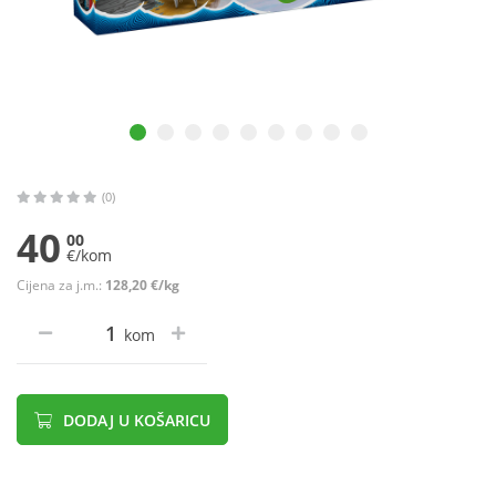
(0)
40
00
€/kom
Cijena za j.m.:
128,20 €/kg
kom
DODAJ U KOŠARICU