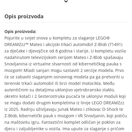
Opis proizvoda
Opis proizvoda:
Pojurite u svijet snova u kompletu za slaganje LEGO®
DREAMZzz™ Mateo i akcijski trkaći automobil Z-Blob (71491)
za dječake i djevojčice od 8 godina i starije. U kompletu vozila
nadahnutom televizijskom serijom Mateo i Z-Blob spašavaju
Snovljanina iz virtualne stvarnosti od kibernetičkog pauka s
mozgom! Mladi sanjari mogu sastaviti 2 verzije modela. Prvo
će se zabaviti slaganjem osnovnog modela pa ga pretvoriti u
terenski trkaći automobil ili brzi model motocikla. Među
autentičnim su detaljima uklonjivo vjetrobransko staklo,
okretni kotači i 2 šesterostruka pucača te uklonjivi moduli koji
se mogu dodati drugim kompletima iz linije LEGO DREAMZzz
iz 2025. Radnju oživljavaju junak Mateo i zlikovac D-Shock te
Z-Blob, kibernetički pauk s mozgom i VR Snovljanin, koji potiču
na maštovitu igru. Fantastični komplet odličan je poklon za
djecu i zaljubljenike u vozila. Ima upute za slaganje s pričom