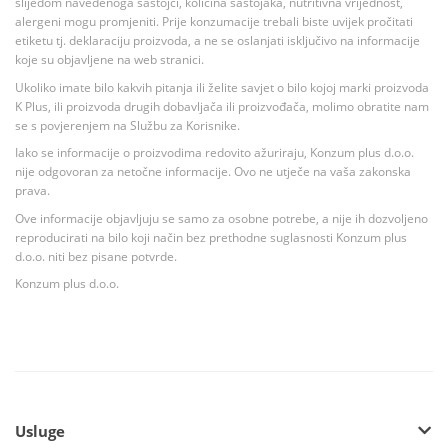
slijedom navedenoga sastojci, količina sastojaka, nutritivna vrijednost,
alergeni mogu promjeniti. Prije konzumacije trebali biste uvijek pročitati
etiketu tj. deklaraciju proizvoda, a ne se oslanjati isključivo na informacije
koje su objavljene na web stranici.
Ukoliko imate bilo kakvih pitanja ili želite savjet o bilo kojoj marki proizvoda
K Plus, ili proizvoda drugih dobavljača ili proizvođača, molimo obratite nam
se s povjerenjem na Službu za Korisnike.
Iako se informacije o proizvodima redovito ažuriraju, Konzum plus d.o.o.
nije odgovoran za netočne informacije. Ovo ne utječe na vaša zakonska
prava.
Ove informacije objavljuju se samo za osobne potrebe, a nije ih dozvoljeno
reproducirati na bilo koji način bez prethodne suglasnosti Konzum plus
d.o.o. niti bez pisane potvrde.
Konzum plus d.o.o.
Usluge