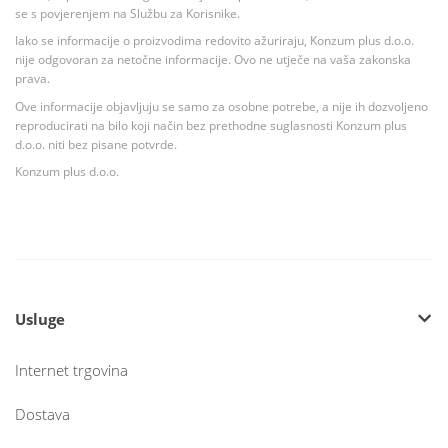
se s povjerenjem na Službu za Korisnike.
Iako se informacije o proizvodima redovito ažuriraju, Konzum plus d.o.o.
nije odgovoran za netočne informacije. Ovo ne utječe na vaša zakonska
prava.
Ove informacije objavljuju se samo za osobne potrebe, a nije ih dozvoljeno
reproducirati na bilo koji način bez prethodne suglasnosti Konzum plus
d.o.o. niti bez pisane potvrde.
Konzum plus d.o.o.
Usluge
Internet trgovina
Dostava