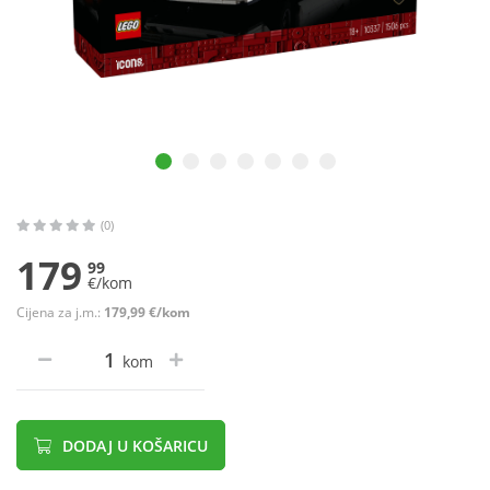
(0)
179
99
€/kom
Cijena za j.m.:
179,99 €/kom
kom
DODAJ U KOŠARICU