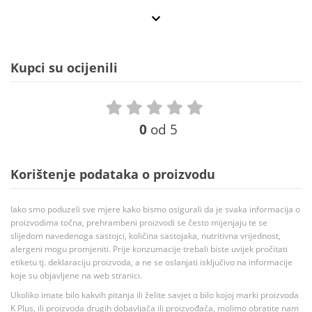
Kupci su ocijenili
0
od 5
Korištenje podataka o proizvodu
Iako smo poduzeli sve mjere kako bismo osigurali da je svaka informacija o
proizvodima točna, prehrambeni proizvodi se često mijenjaju te se
slijedom navedenoga sastojci, količina sastojaka, nutritivna vrijednost,
alergeni mogu promjeniti. Prije konzumacije trebali biste uvijek pročitati
etiketu tj. deklaraciju proizvoda, a ne se oslanjati isključivo na informacije
koje su objavljene na web stranici.
Ukoliko imate bilo kakvih pitanja ili želite savjet o bilo kojoj marki proizvoda
K Plus, ili proizvoda drugih dobavljača ili proizvođača, molimo obratite nam