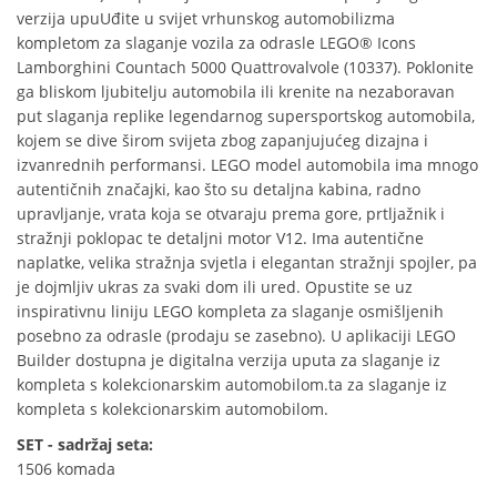
verzija upuUđite u svijet vrhunskog automobilizma
kompletom za slaganje vozila za odrasle LEGO® Icons
Lamborghini Countach 5000 Quattrovalvole (10337). Poklonite
ga bliskom ljubitelju automobila ili krenite na nezaboravan
put slaganja replike legendarnog supersportskog automobila,
kojem se dive širom svijeta zbog zapanjujućeg dizajna i
izvanrednih performansi. LEGO model automobila ima mnogo
autentičnih značajki, kao što su detaljna kabina, radno
upravljanje, vrata koja se otvaraju prema gore, prtljažnik i
stražnji poklopac te detaljni motor V12. Ima autentične
naplatke, velika stražnja svjetla i elegantan stražnji spojler, pa
je dojmljiv ukras za svaki dom ili ured. Opustite se uz
inspirativnu liniju LEGO kompleta za slaganje osmišljenih
posebno za odrasle (prodaju se zasebno). U aplikaciji LEGO
Builder dostupna je digitalna verzija uputa za slaganje iz
kompleta s kolekcionarskim automobilom.ta za slaganje iz
kompleta s kolekcionarskim automobilom.
SET - sadržaj seta:
1506 komada