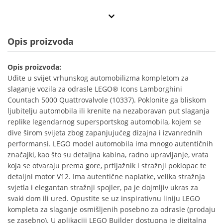
Opis proizvoda
Opis proizvoda:
Uđite u svijet vrhunskog automobilizma kompletom za
slaganje vozila za odrasle LEGO® Icons Lamborghini
Countach 5000 Quattrovalvole (10337). Poklonite ga bliskom
ljubitelju automobila ili krenite na nezaboravan put slaganja
replike legendarnog supersportskog automobila, kojem se
dive širom svijeta zbog zapanjujućeg dizajna i izvanrednih
performansi. LEGO model automobila ima mnogo autentičnih
značajki, kao što su detaljna kabina, radno upravljanje, vrata
koja se otvaraju prema gore, prtljažnik i stražnji poklopac te
detaljni motor V12. Ima autentične naplatke, velika stražnja
svjetla i elegantan stražnji spojler, pa je dojmljiv ukras za
svaki dom ili ured. Opustite se uz inspirativnu liniju LEGO
kompleta za slaganje osmišljenih posebno za odrasle (prodaju
se zasebno). U aplikaciji LEGO Builder dostupna je digitalna