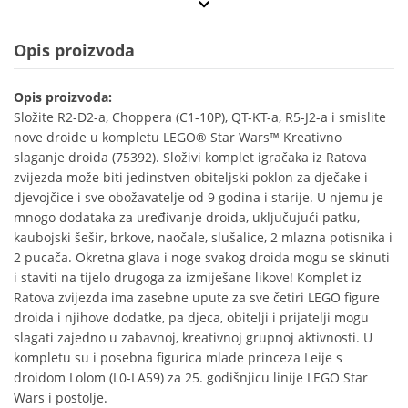
Opis proizvoda
Opis proizvoda:
Složite R2-D2-a, Choppera (C1-10P), QT-KT-a, R5-J2-a i smislite
nove droide u kompletu LEGO® Star Wars™ Kreativno
slaganje droida (75392). Složivi komplet igračaka iz Ratova
zvijezda može biti jedinstven obiteljski poklon za dječake i
djevojčice i sve obožavatelje od 9 godina i starije. U njemu je
mnogo dodataka za uređivanje droida, uključujući patku,
kaubojski šešir, brkove, naočale, slušalice, 2 mlazna potisnika i
2 pucača. Okretna glava i noge svakog droida mogu se skinuti
i staviti na tijelo drugoga za izmiješane likove! Komplet iz
Ratova zvijezda ima zasebne upute za sve četiri LEGO figure
droida i njihove dodatke, pa djeca, obitelji i prijatelji mogu
slagati zajedno u zabavnoj, kreativnoj grupnoj aktivnosti. U
kompletu su i posebna figurica mlade princeza Leije s
droidom Lolom (L0-LA59) za 25. godišnjicu linije LEGO Star
Wars i postolje.