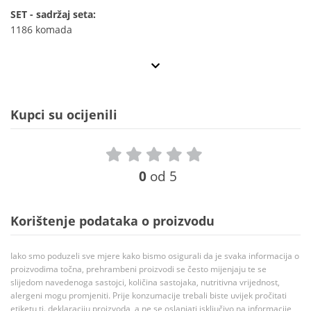
SET - sadržaj seta:
1186 komada
Kupci su ocijenili
0
od 5
Korištenje podataka o proizvodu
Iako smo poduzeli sve mjere kako bismo osigurali da je svaka informacija o
proizvodima točna, prehrambeni proizvodi se često mijenjaju te se
slijedom navedenoga sastojci, količina sastojaka, nutritivna vrijednost,
alergeni mogu promjeniti. Prije konzumacije trebali biste uvijek pročitati
etiketu tj. deklaraciju proizvoda, a ne se oslanjati isključivo na informacije