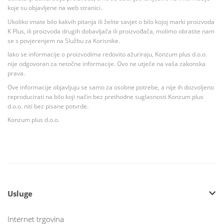
koje su objavljene na web stranici.
Ukoliko imate bilo kakvih pitanja ili želite savjet o bilo kojoj marki proizvoda
K Plus, ili proizvoda drugih dobavljača ili proizvođača, molimo obratite nam
se s povjerenjem na Službu za Korisnike.
Iako se informacije o proizvodima redovito ažuriraju, Konzum plus d.o.o.
nije odgovoran za netočne informacije. Ovo ne utječe na vaša zakonska
prava.
Ove informacije objavljuju se samo za osobne potrebe, a nije ih dozvoljeno
reproducirati na bilo koji način bez prethodne suglasnosti Konzum plus
d.o.o. niti bez pisane potvrde.
Konzum plus d.o.o.
Usluge
Internet trgovina