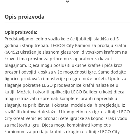
Opis proizvoda
Opis proizvoda:
Predstavljamo jedino vozilo koje će ljubitelji slatkiša od 5
godina i stariji trebati. LEGO® City Kamion za prodaju krafni
(60452) ukrašen je slasnom glazurom, divovskom krafnom na
krovu i ima prostor za pripremu s aparatom za kavu i
blagajnom. Djeca mogu poslužiti ukusne krafne i pića kroz
prozor i odvojiti kiosk za više mogućnosti igre. Samo dodajte
figurice prodavača i mušterije pa igra može početi. Upute za
slaganje pokretne LEGO prodavaonice krafni nalaze se u
kutiji. Možete i otvoriti aplikaciju LEGO Builder u kojoj djeca
mogu istraživati i spremati komplete, pratiti napredak u
slaganju te približavati i okretati modele da ih pregledaju iz
različitih kutova dok slažu. U kompletima za igru iz linije LEGO
City Great Vehicles pronaći ćete igračke za kopno, zrak i vodu
za maštovitu igru. Djeca mogu kombinirati komplet s
kamionom za prodaju krafni s drugima iz linije LEGO City