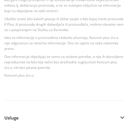
etiketu tj. deklaraciju proizvoda, a ne se oslanjati isključivo na informacije
koje su objavljene na web stranici.
Ukoliko imate bilo kakvih pitanja ili želite savjet o bilo kojoj marki proizvoda
K Plus, ili proizvoda drugih dobavljača ili proizvođača, molimo obratite nam
se s povjerenjem na Službu za Korisnike.
Iako se informacije o proizvodima redovito ažuriraju, Konzum plus d.o.o.
nije odgovoran za netočne informacije. Ovo ne utječe na vaša zakonska
prava.
Ove informacije objavljuju se samo za osobne potrebe, a nije ih dozvoljeno
reproducirati na bilo koji način bez prethodne suglasnosti Konzum plus
d.o.o. niti bez pisane potvrde.
Konzum plus d.o.o.
Usluge