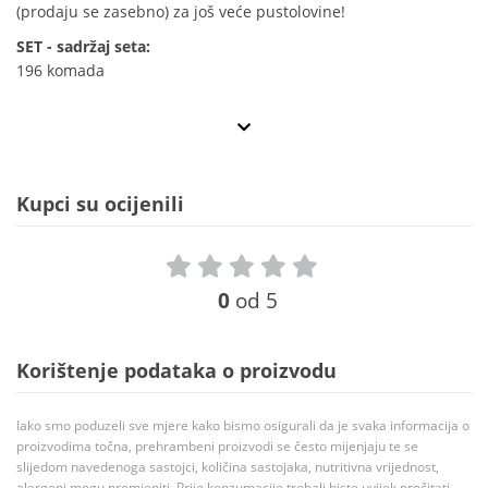
(prodaju se zasebno) za još veće pustolovine!
SET - sadržaj seta:
196 komada
Kupci su ocijenili
0
od 5
Korištenje podataka o proizvodu
Iako smo poduzeli sve mjere kako bismo osigurali da je svaka informacija o
proizvodima točna, prehrambeni proizvodi se često mijenjaju te se
slijedom navedenoga sastojci, količina sastojaka, nutritivna vrijednost,
alergeni mogu promjeniti. Prije konzumacije trebali biste uvijek pročitati