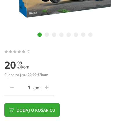
(0)
20
99
€/kom
Cijena za j.m.:
20,99 €/kom
kom
DODAJ U KOŠARICU