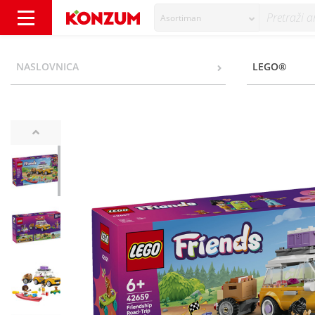
Asortiman
Lego Izlet s prijateljima u autu - Konzum
NASLOVNICA
LEGO®