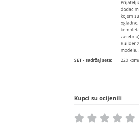
Prijatelj
dodacima 
kojem su 
ogladne, 
kompleta
zasebno)
Builder z
modele, 
SET - sadržaj seta:
220 kom
Kupci su ocijenili