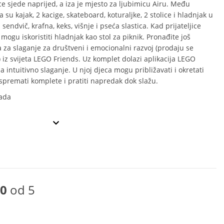
ice sjede naprijed, a iza je mjesto za ljubimicu Airu. Među
su kajak, 2 kacige, skateboard, koturaljke, 2 stolice i hladnjak u
sendvič, krafna, keks, višnje i pseća slastica. Kad prijateljice
mogu iskoristiti hladnjak kao stol za piknik. Pronađite još
 za slaganje za društveni i emocionalni razvoj (prodaju se
 iz svijeta LEGO Friends. Uz komplet dolazi aplikacija LEGO
a intuitivno slaganje. U njoj djeca mogu približavati i okretati
spremati komplete i pratiti napredak dok slažu.
ada
0
od 5