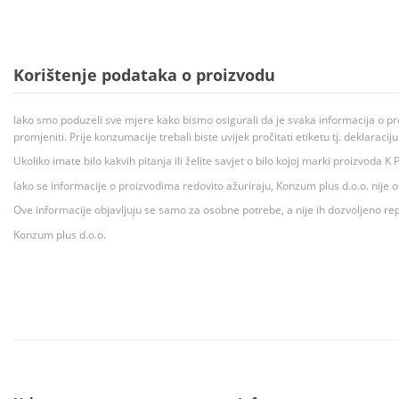
Korištenje podataka o proizvodu
Iako smo poduzeli sve mjere kako bismo osigurali da je svaka informacija o pr
promjeniti. Prije konzumacije trebali biste uvijek pročitati etiketu tj. deklaraci
Ukoliko imate bilo kakvih pitanja ili želite savjet o bilo kojoj marki proizvoda
Iako se informacije o proizvodima redovito ažuriraju, Konzum plus d.o.o. nije
Ove informacije objavljuju se samo za osobne potrebe, a nije ih dozvoljeno rep
Konzum plus d.o.o.