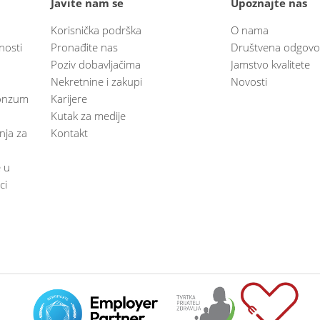
Javite nam se
Upoznajte nas
Korisnička podrška
O nama
nosti
Pronađite nas
Društvena odgovo
Poziv dobavljačima
Jamstvo kvalitete
Nekretnine i zakupi
Novosti
 Konzum
Karijere
Kutak za medije
anja za
Kontakt
e u
ci