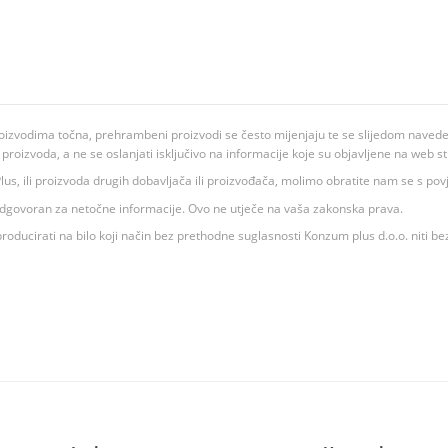
oizvodima točna, prehrambeni proizvodi se često mijenjaju te se slijedom navedeno
ju proizvoda, a ne se oslanjati isključivo na informacije koje su objavljene na web st
 K Plus, ili proizvoda drugih dobavljača ili proizvođača, molimo obratite nam se s p
 odgovoran za netočne informacije. Ovo ne utječe na vaša zakonska prava.
roducirati na bilo koji način bez prethodne suglasnosti Konzum plus d.o.o. niti be