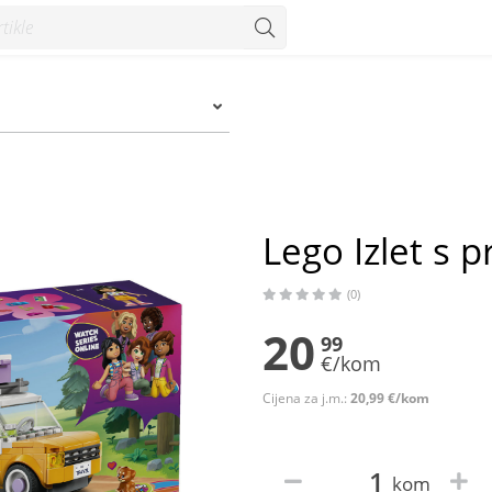
Lego Izlet s p
(0)
20
99
€/kom
Cijena za j.m.:
20,99 €/kom
kom