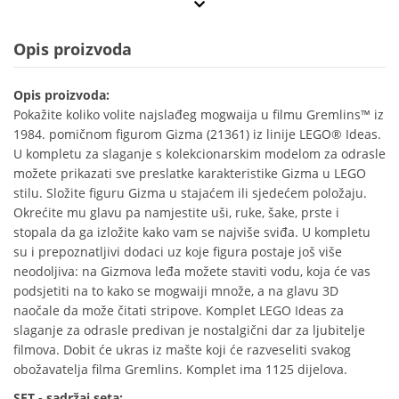
Opis proizvoda
Opis proizvoda:
Pokažite koliko volite najslađeg mogwaija u filmu Gremlins™ iz
1984. pomičnom figurom Gizma (21361) iz linije LEGO® Ideas.
U kompletu za slaganje s kolekcionarskim modelom za odrasle
možete prikazati sve preslatke karakteristike Gizma u LEGO
stilu. Složite figuru Gizma u stajaćem ili sjedećem položaju.
Okrećite mu glavu pa namjestite uši, ruke, šake, prste i
stopala da ga izložite kako vam se najviše sviđa. U kompletu
su i prepoznatljivi dodaci uz koje figura postaje još više
neodoljiva: na Gizmova leđa možete staviti vodu, koja će vas
podsjetiti na to kako se mogwaiji množe, a na glavu 3D
naočale da može čitati stripove. Komplet LEGO Ideas za
slaganje za odrasle predivan je nostalgični dar za ljubitelje
filmova. Dobit će ukras iz mašte koji će razveseliti svakog
obožavatelja filma Gremlins. Komplet ima 1125 dijelova.
SET - sadržaj seta: