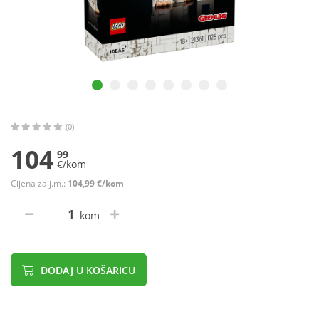
(0)
104
99
€/kom
Cijena za j.m.:
104,99 €/kom
kom
DODAJ U KOŠARICU