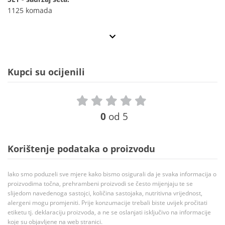
1125 komada
Kupci su ocijenili
0
od 5
Korištenje podataka o proizvodu
Iako smo poduzeli sve mjere kako bismo osigurali da je svaka informacija o
proizvodima točna, prehrambeni proizvodi se često mijenjaju te se
slijedom navedenoga sastojci, količina sastojaka, nutritivna vrijednost,
alergeni mogu promjeniti. Prije konzumacije trebali biste uvijek pročitati
etiketu tj. deklaraciju proizvoda, a ne se oslanjati isključivo na informacije
koje su objavljene na web stranici.