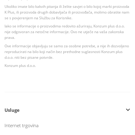
Ukoliko imate bilo kakvih pitanja ili želite savjet o bilo kojoj marki proizvoda
K Plus, ili proizvoda drugih dobavljača ili proizvođača, molimo obratite nam
se s povjerenjem na Službu za Korisnike.
Iako se informacije o proizvodima redovito ažuriraju, Konzum plus d.o.o.
nije odgovoran za netočne informacije. Ovo ne utječe na vaša zakonska
prava.
Ove informacije objavljuju se samo za osobne potrebe, a nije ih dozvoljeno
reproducirati na bilo koji način bez prethodne suglasnosti Konzum plus
d.o.o. niti bez pisane potvrde.
Konzum plus d.o.o.
Usluge
Internet trgovina