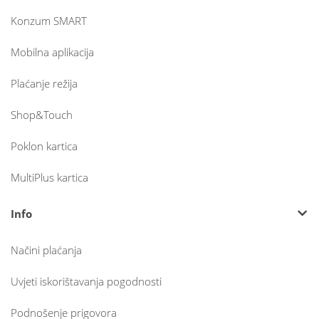
Konzum SMART
Mobilna aplikacija
Plaćanje režija
Shop&Touch
Poklon kartica
MultiPlus kartica
Info
Načini plaćanja
Uvjeti iskorištavanja pogodnosti
Podnošenje prigovora