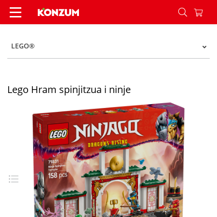
Lego Hram spinjitzua i ninje - Konzum
LEGO®
Lego Hram spinjitzua i ninje