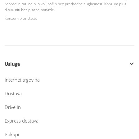
reproducirati na bilo koji način bez prethodne suglasnosti Konzum plus
d.o.o. niti bez pisane potvrde.
Konzum plus d.o.o.
Usluge
Internet trgovina
Dostava
Drive In
Express dostava
Pokupi