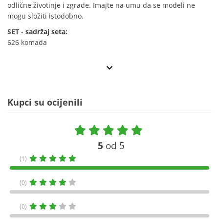
odlične životinje i zgrade. Imajte na umu da se modeli ne
mogu složiti istodobno.
SET - sadržaj seta:
626 komada
Kupci su ocijenili
5
od 5
(1)
(0)
(0)