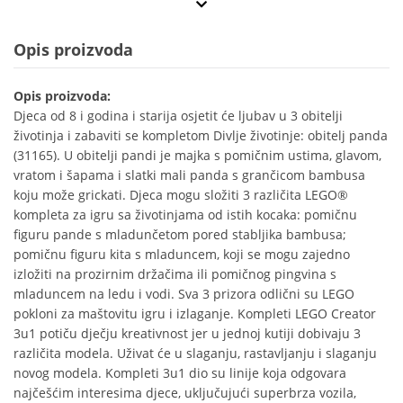
Opis proizvoda
Opis proizvoda:
Djeca od 8 i godina i starija osjetit će ljubav u 3 obitelji
životinja i zabaviti se kompletom Divlje životinje: obitelj panda
(31165). U obitelji pandi je majka s pomičnim ustima, glavom,
vratom i šapama i slatki mali panda s grančicom bambusa
koju može grickati. Djeca mogu složiti 3 različita LEGO®
kompleta za igru sa životinjama od istih kocaka: pomičnu
figuru pande s mladunčetom pored stabljika bambusa;
pomičnu figuru kita s mladuncem, koji se mogu zajedno
izložiti na prozirnim držačima ili pomičnog pingvina s
mladuncem na ledu i vodi. Sva 3 prizora odlični su LEGO
pokloni za maštovitu igru i izlaganje. Kompleti LEGO Creator
3u1 potiču dječju kreativnost jer u jednoj kutiji dobivaju 3
različita modela. Uživat će u slaganju, rastavljanju i slaganju
novog modela. Kompleti 3u1 dio su linije koja odgovara
najčešćim interesima djece, uključujući superbrza vozila,