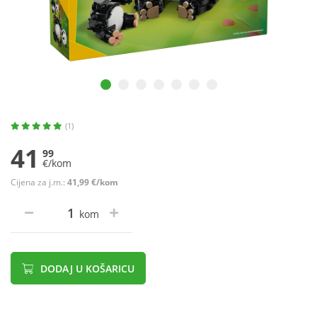
(1)
41
99
€/kom
Cijena za j.m.:
41,99 €/kom
kom
DODAJ U KOŠARICU