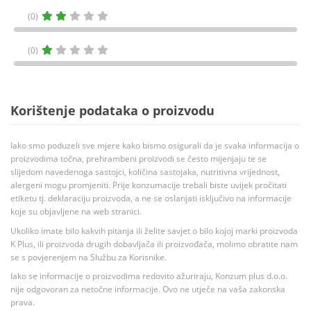
(0)
(0)
Korištenje podataka o proizvodu
Iako smo poduzeli sve mjere kako bismo osigurali da je svaka informacija o
proizvodima točna, prehrambeni proizvodi se često mijenjaju te se
slijedom navedenoga sastojci, količina sastojaka, nutritivna vrijednost,
alergeni mogu promjeniti. Prije konzumacije trebali biste uvijek pročitati
etiketu tj. deklaraciju proizvoda, a ne se oslanjati isključivo na informacije
koje su objavljene na web stranici.
Ukoliko imate bilo kakvih pitanja ili želite savjet o bilo kojoj marki proizvoda
K Plus, ili proizvoda drugih dobavljača ili proizvođača, molimo obratite nam
se s povjerenjem na Službu za Korisnike.
Iako se informacije o proizvodima redovito ažuriraju, Konzum plus d.o.o.
nije odgovoran za netočne informacije. Ovo ne utječe na vaša zakonska
prava.