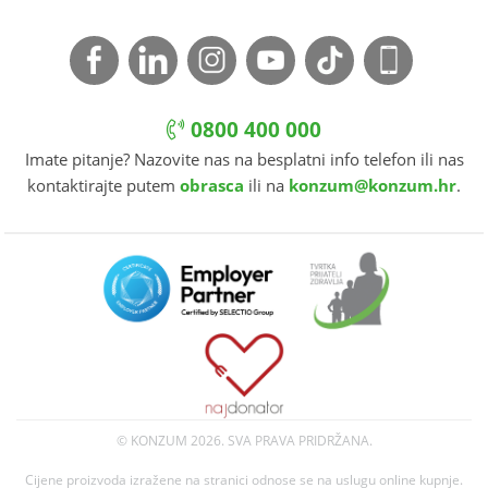
0800 400 000
Imate pitanje? Nazovite nas na besplatni info telefon ili nas
kontaktirajte putem
obrasca
ili na
konzum@konzum.hr
.
© KONZUM
2026. SVA PRAVA PRIDRŽANA.
Cijene proizvoda izražene na stranici odnose se na uslugu online kupnje.