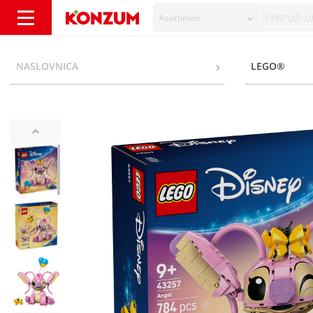
Asortiman
Lego Angel - Konzum
NASLOVNICA
LEGO®