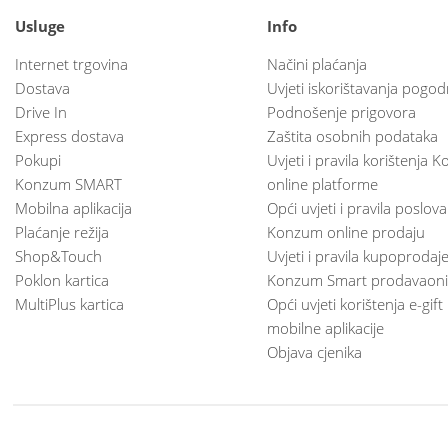
Usluge
Info
Internet trgovina
Načini plaćanja
Dostava
Uvjeti iskorištavanja pogod
Drive In
Podnošenje prigovora
Express dostava
Zaštita osobnih podataka
Pokupi
Uvjeti i pravila korištenja
Konzum SMART
online platforme
Mobilna aplikacija
Opći uvjeti i pravila poslov
Plaćanje režija
Konzum online prodaju
Shop&Touch
Uvjeti i pravila kupoprodaj
Poklon kartica
Konzum Smart prodavaoni
MultiPlus kartica
Opći uvjeti korištenja e-gift
mobilne aplikacije
Objava cjenika