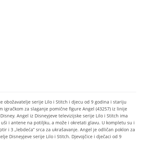
 obožavatelje serije Lilo i Stitch i djecu od 9 godina i stariju
m igračkom za slaganje pomične figure Angel (43257) iz linije
isney. Angel iz Disneyjeve televizijske serije Lilo i Stitch ima
uši i antene na potiljku, a može i okretati glavu. U kompletu su i
eptir i 3 „lebdeća” srca za ukrašavanje. Angel je odličan poklon za
lje Disneyjeve serije Lilo i Stitch. Djevojčice i dječaci od 9