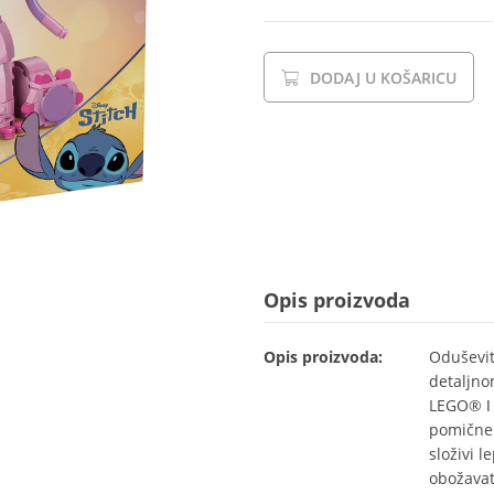
DODAJ U KOŠARICU
Opis proizvoda
Opis proizvoda:
Oduševite
detaljno
LEGO® ǀ D
pomične 
složivi l
obožavate