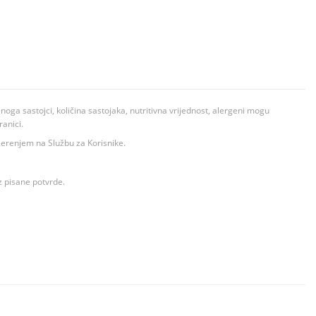
ga sastojci, količina sastojaka, nutritivna vrijednost, alergeni mogu
ranici.
ovjerenjem na Službu za Korisnike.
z pisane potvrde.