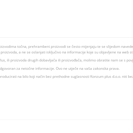
oizvodima točna, prehrambeni proizvodi se često mijenjaju te se slijedom navedeno
ju proizvoda, a ne se oslanjati isključivo na informacije koje su objavljene na web st
 K Plus, ili proizvoda drugih dobavljača ili proizvođača, molimo obratite nam se s p
 odgovoran za netočne informacije. Ovo ne utječe na vaša zakonska prava.
roducirati na bilo koji način bez prethodne suglasnosti Konzum plus d.o.o. niti be