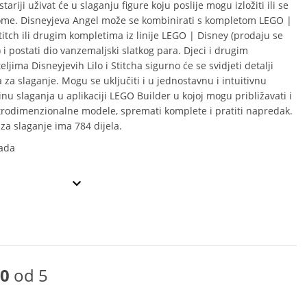
stariji uživat će u slaganju figure koju poslije mogu izložiti ili se
jome. Disneyjeva Angel može se kombinirati s kompletom LEGO |
titch ili drugim kompletima iz linije LEGO | Disney (prodaju se
 i postati dio vanzemaljski slatkog para. Djeci i drugim
ljima Disneyjevih Lilo i Stitcha sigurno će se svidjeti detalji
 za slaganje. Mogu se uključiti i u jednostavnu i intuitivnu
nu slaganja u aplikaciji LEGO Builder u kojoj mogu približavati i
 trodimenzionalne modele, spremati komplete i pratiti napredak.
za slaganje ima 784 dijela.
ada
0
od 5