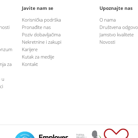
Javite nam se
Upoznajte nas
Korisnička podrška
O nama
nosti
Pronađite nas
Društvena odgovo
Poziv dobavljačima
Jamstvo kvalitete
Nekretnine i zakupi
Novosti
 Konzum
Karijere
Kutak za medije
anja za
Kontakt
e u
ci