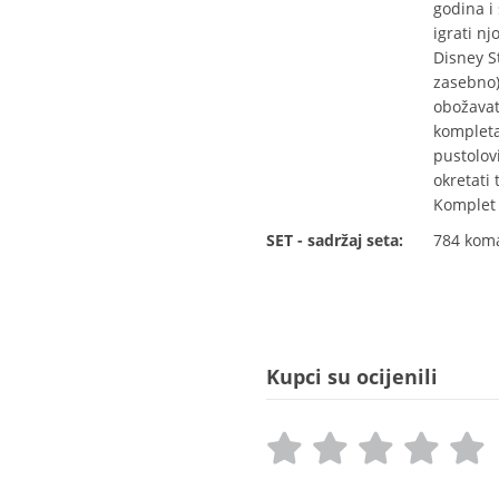
godina i 
igrati n
Disney S
zasebno)
obožavate
kompleta
pustolovi
okretati
Komplet 
SET - sadržaj seta:
784 kom
Kupci su ocijenili