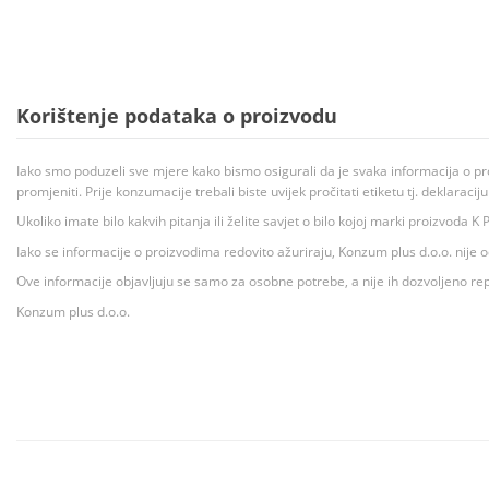
Korištenje podataka o proizvodu
Iako smo poduzeli sve mjere kako bismo osigurali da je svaka informacija o pr
promjeniti. Prije konzumacije trebali biste uvijek pročitati etiketu tj. deklaraci
Ukoliko imate bilo kakvih pitanja ili želite savjet o bilo kojoj marki proizvoda
Iako se informacije o proizvodima redovito ažuriraju, Konzum plus d.o.o. nije
Ove informacije objavljuju se samo za osobne potrebe, a nije ih dozvoljeno rep
Konzum plus d.o.o.