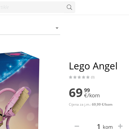
Lego Angel
(0)
69
99
€/kom
Cijena za j.m.:
69,99 €/kom
kom