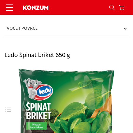
Ledo Špinat briket 650 g - Konzum
VOĆE I POVRĆE
Ledo Špinat briket 650 g