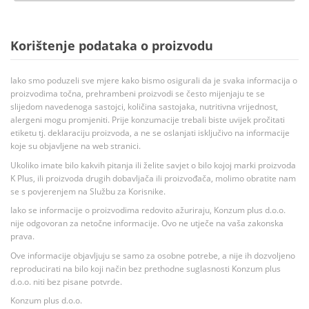
Korištenje podataka o proizvodu
Iako smo poduzeli sve mjere kako bismo osigurali da je svaka informacija o
proizvodima točna, prehrambeni proizvodi se često mijenjaju te se
slijedom navedenoga sastojci, količina sastojaka, nutritivna vrijednost,
alergeni mogu promjeniti. Prije konzumacije trebali biste uvijek pročitati
etiketu tj. deklaraciju proizvoda, a ne se oslanjati isključivo na informacije
koje su objavljene na web stranici.
Ukoliko imate bilo kakvih pitanja ili želite savjet o bilo kojoj marki proizvoda
K Plus, ili proizvoda drugih dobavljača ili proizvođača, molimo obratite nam
se s povjerenjem na Službu za Korisnike.
Iako se informacije o proizvodima redovito ažuriraju, Konzum plus d.o.o.
nije odgovoran za netočne informacije. Ovo ne utječe na vaša zakonska
prava.
Ove informacije objavljuju se samo za osobne potrebe, a nije ih dozvoljeno
reproducirati na bilo koji način bez prethodne suglasnosti Konzum plus
d.o.o. niti bez pisane potvrde.
Konzum plus d.o.o.