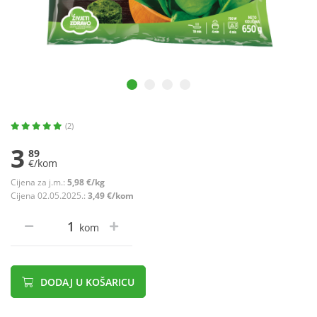
(2)
3
89
€/kom
Cijena za j.m.:
5,98 €/kg
Cijena 02.05.2025.:
3,49 €/kom
kom
DODAJ U KOŠARICU