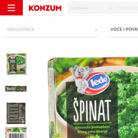
Asortiman
Ledo Špinat pasirani 400 g - Konzum
NASLOVNICA
VOĆE I POVR