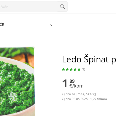
ĆE
Ledo Špinat p
(2)
1
89
€/kom
Cijena za j.m.:
4,73 €/kg
Cijena 02.05.2025.:
1,99 €/kom