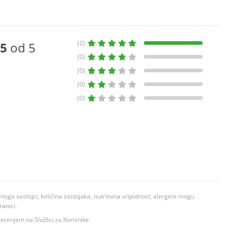
(2)
5
od 5
(0)
(0)
(0)
(0)
ga sastojci, količina sastojaka, nutritivna vrijednost, alergeni mogu
ranici.
ovjerenjem na Službu za Korisnike.