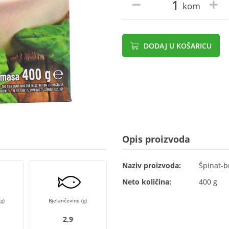
kom
DODAJ U KOŠARICU
Opis proizvoda
Naziv proizvoda:
Špinat-b
Neto količina:
400 g
g)
Bjelančevine (g)
2,9