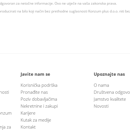
 odgovoran za netočne informacije. Ovo ne utječe na vaša zakonska prava.
roducirati na bilo koji način bez prethodne suglasnosti Konzum plus d.o.o. niti be
Javite nam se
Upoznajte nas
Korisnička podrška
O nama
nosti
Pronađite nas
Društvena odgovo
Poziv dobavljačima
Jamstvo kvalitete
Nekretnine i zakupi
Novosti
 Konzum
Karijere
Kutak za medije
anja za
Kontakt