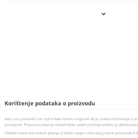
Korištenje podataka o proizvodu
Iako smo poduzeli sve mjere kako bismo osigurali da je svaka informacija o pr
promjeniti. Prije konzumacije trebali biste uvijek pročitati etiketu tj. deklaraci
Ukoliko imate bilo kakvih pitanja ili želite savjet o bilo kojoj marki proizvoda