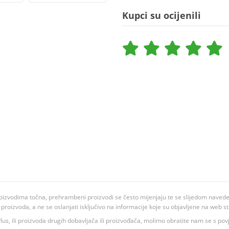
Kupci su ocijenili
oizvodima točna, prehrambeni proizvodi se često mijenjaju te se slijedom navedeno
ju proizvoda, a ne se oslanjati isključivo na informacije koje su objavljene na web st
 K Plus, ili proizvoda drugih dobavljača ili proizvođača, molimo obratite nam se s p