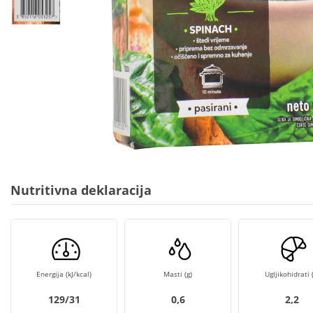
Nutritivna deklaracija
Energija (kJ/kcal)
Masti (g)
Ugljikohidrati (
129/31
0,6
2,2