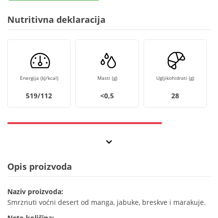
Nutritivna deklaracija
Energija (kJ/kcal)
Masti (g)
Ugljikohidrati (g)
519/112
<0,5
28
Opis proizvoda
Naziv proizvoda:
Smrznuti voćni desert od manga, jabuke, breskve i marakuje.
Neto količina: