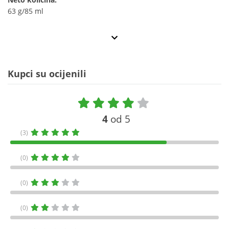
63 g/85 ml
Kupci su ocijenili
4
od 5
(3)
(0)
(0)
(0)