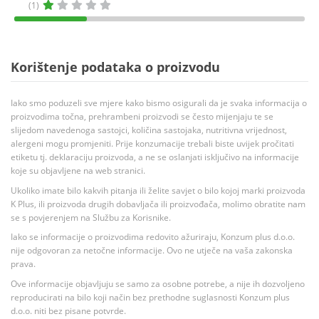
(1)
Korištenje podataka o proizvodu
Iako smo poduzeli sve mjere kako bismo osigurali da je svaka informacija o
proizvodima točna, prehrambeni proizvodi se često mijenjaju te se
slijedom navedenoga sastojci, količina sastojaka, nutritivna vrijednost,
alergeni mogu promjeniti. Prije konzumacije trebali biste uvijek pročitati
etiketu tj. deklaraciju proizvoda, a ne se oslanjati isključivo na informacije
koje su objavljene na web stranici.
Ukoliko imate bilo kakvih pitanja ili želite savjet o bilo kojoj marki proizvoda
K Plus, ili proizvoda drugih dobavljača ili proizvođača, molimo obratite nam
se s povjerenjem na Službu za Korisnike.
Iako se informacije o proizvodima redovito ažuriraju, Konzum plus d.o.o.
nije odgovoran za netočne informacije. Ovo ne utječe na vaša zakonska
prava.
Ove informacije objavljuju se samo za osobne potrebe, a nije ih dozvoljeno
reproducirati na bilo koji način bez prethodne suglasnosti Konzum plus
d.o.o. niti bez pisane potvrde.