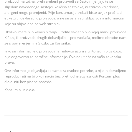
proizvodima točna, prehrambeni proizvodi se često mijenjaju te se
slijedom navedenoga sastojci, količina sastojaka, nutritivna vrijednost,
alergeni mogu promjeniti. Prije konzumacije trebali biste uvijek pročitati
etiketu tj. deklaraciju proizvoda, a ne se oslanjati isključivo na informacije
koje su objavljene na web stranici.
Ukoliko imate bilo kakvih pitanja ili želite savjet o bilo kojoj marki proizvoda
K Plus, ili proizvoda drugih dobavljača ili proizvođača, molimo obratite nam
se s povjerenjem na Službu za Korisnike.
Iako se informacije o proizvodima redovito ažuriraju, Konzum plus d.o.o.
nije odgovoran za netočne informacije. Ovo ne utječe na vaša zakonska
prava.
Ove informacije objavljuju se samo za osobne potrebe, a nije ih dozvoljeno
reproducirati na bilo koji način bez prethodne suglasnosti Konzum plus
d.o.o. niti bez pisane potvrde.
Konzum plus d.o.o.