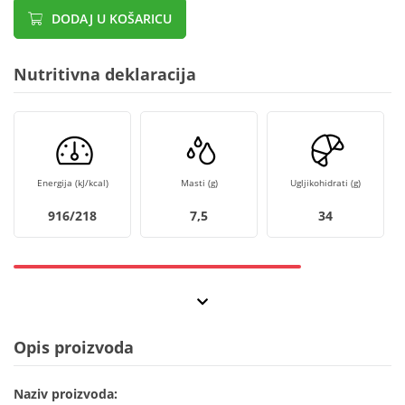
DODAJ U KOŠARICU
Nutritivna deklaracija
Energija (kJ/kcal)
Masti (g)
Ugljikohidrati (g)
916/218
7,5
34
Opis proizvoda
Naziv proizvoda: