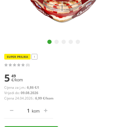
SUPER PRILIKA
!
(0)
5
49
€/kom
Cijena za j.m.:
6,86 €/l
Vrijedi do:
09.08.2026
Cijena 24.04.2026.:
6,99 €/kom
kom