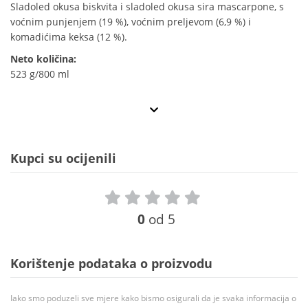
Sladoled okusa biskvita i sladoled okusa sira mascarpone, s
voćnim punjenjem (19 %), voćnim preljevom (6,9 %) i
komadićima keksa (12 %).
Neto količina:
523 g/800 ml
Kupci su ocijenili
0
od 5
Korištenje podataka o proizvodu
Iako smo poduzeli sve mjere kako bismo osigurali da je svaka informacija o