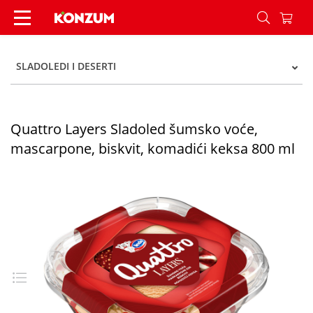
Quattro Layers Sladoled šumsko voće, mascarpone
SLADOLEDI I DESERTI
Quattro Layers Sladoled šumsko voće,
mascarpone, biskvit, komadići keksa 800 ml