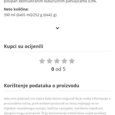
posipan ekstrudiranim kukuruznim pahuljicama 0,9%.
Neto količina:
390 ml (6x65 ml)/252 g (6x42 g)
Kupci su ocijenili
0
od 5
Korištenje podataka o proizvodu
Iako smo poduzeli sve mjere kako bismo osigurali da je svaka informacija o
proizvodima točna, prehrambeni proizvodi se često mijenjaju te se
slijedom navedenoga sastojci, količina sastojaka, nutritivna vrijednost,
alergeni mogu promjeniti. Prije konzumacije trebali biste uvijek pročitati