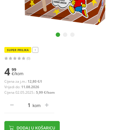
SUPER PRILIKA
!
(0)
4
99
€/kom
Cijena za j.m.:
12,80 €/l
Vrijedi do:
11.08.2026
Cijena 02.05.2025.:
5,99 €/kom
kom
DODAJ U KOŠARICU