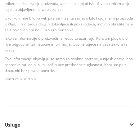
etiketu tj. deklaraciju proizvoda, a ne se oslanjati isključivo na informacije
koje su objavljene na web stranici.
Ukoliko imate bilo kakvih pitanja ili želite savjet o bilo kojoj marki proizvoda
K Plus, ili proizvoda drugih dobavljača ili proizvođača, molimo obratite nam
se s povjerenjem na Službu za Korisnike.
Iako se informacije o proizvodima redovito ažuriraju, Konzum plus d.o.o.
nije odgovoran za netočne informacije. Ovo ne utječe na vaša zakonska
prava.
Ove informacije objavljuju se samo za osobne potrebe, a nije ih dozvoljeno
reproducirati na bilo koji način bez prethodne suglasnosti Konzum plus
d.o.o. niti bez pisane potvrde.
Konzum plus d.o.o.
Usluge