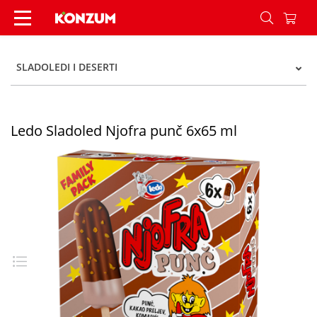
Ledo Sladoled Njofra punč 6x65 ml - Konzum
SLADOLEDI I DESERTI
Ledo Sladoled Njofra punč 6x65 ml