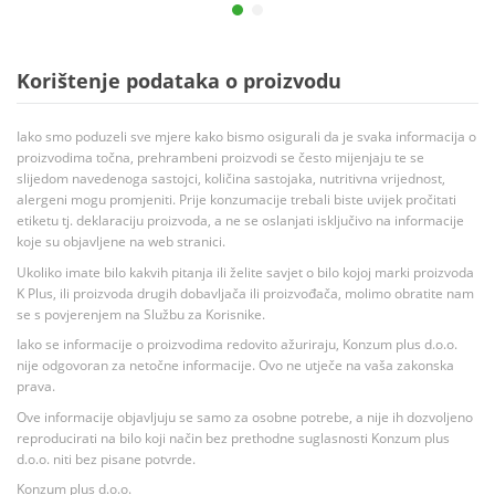
Korištenje podataka o proizvodu
Iako smo poduzeli sve mjere kako bismo osigurali da je svaka informacija o
proizvodima točna, prehrambeni proizvodi se često mijenjaju te se
slijedom navedenoga sastojci, količina sastojaka, nutritivna vrijednost,
alergeni mogu promjeniti. Prije konzumacije trebali biste uvijek pročitati
etiketu tj. deklaraciju proizvoda, a ne se oslanjati isključivo na informacije
koje su objavljene na web stranici.
Ukoliko imate bilo kakvih pitanja ili želite savjet o bilo kojoj marki proizvoda
K Plus, ili proizvoda drugih dobavljača ili proizvođača, molimo obratite nam
se s povjerenjem na Službu za Korisnike.
Iako se informacije o proizvodima redovito ažuriraju, Konzum plus d.o.o.
nije odgovoran za netočne informacije. Ovo ne utječe na vaša zakonska
prava.
Ove informacije objavljuju se samo za osobne potrebe, a nije ih dozvoljeno
reproducirati na bilo koji način bez prethodne suglasnosti Konzum plus
d.o.o. niti bez pisane potvrde.
Konzum plus d.o.o.