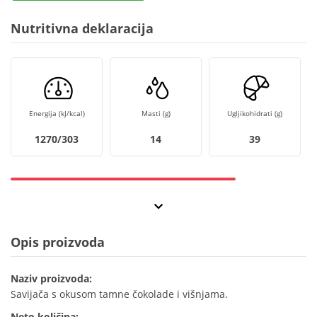
Nutritivna deklaracija
Energija (kJ/kcal)
Masti (g)
Ugljikohidrati (g)
1270/303
14
39
Opis proizvoda
Naziv proizvoda:
Savijača s okusom tamne čokolade i višnjama.
Neto količina: