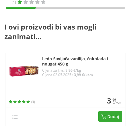
(1)
I ovi proizvodi bi vas mogli
zanimati...
Ledo Savijača vanilija, čokolada i
nougat 450 g
Cijena za j.m.:
8,86 €/kg
Cijena 02.05.2025.:
3,99 €/kom
3
99
(3)
€/kom
Dodaj