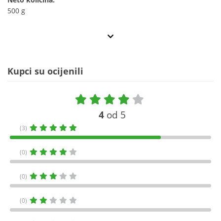
500 g
Kupci su ocijenili
4
od 5
(3)
(0)
(0)
(0)