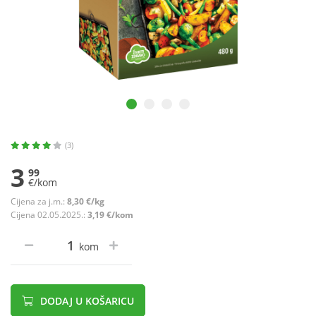
(3)
3
99
€/kom
Cijena za j.m.:
8,30 €/kg
Cijena 02.05.2025.:
3,19 €/kom
kom
DODAJ U KOŠARICU