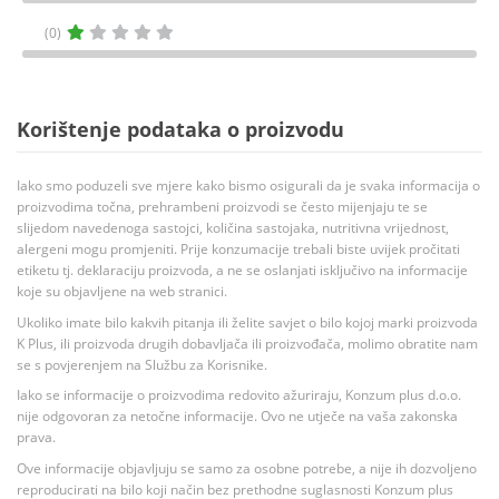
(0)
Korištenje podataka o proizvodu
Iako smo poduzeli sve mjere kako bismo osigurali da je svaka informacija o
proizvodima točna, prehrambeni proizvodi se često mijenjaju te se
slijedom navedenoga sastojci, količina sastojaka, nutritivna vrijednost,
alergeni mogu promjeniti. Prije konzumacije trebali biste uvijek pročitati
etiketu tj. deklaraciju proizvoda, a ne se oslanjati isključivo na informacije
koje su objavljene na web stranici.
Ukoliko imate bilo kakvih pitanja ili želite savjet o bilo kojoj marki proizvoda
K Plus, ili proizvoda drugih dobavljača ili proizvođača, molimo obratite nam
se s povjerenjem na Službu za Korisnike.
Iako se informacije o proizvodima redovito ažuriraju, Konzum plus d.o.o.
nije odgovoran za netočne informacije. Ovo ne utječe na vaša zakonska
prava.
Ove informacije objavljuju se samo za osobne potrebe, a nije ih dozvoljeno
reproducirati na bilo koji način bez prethodne suglasnosti Konzum plus