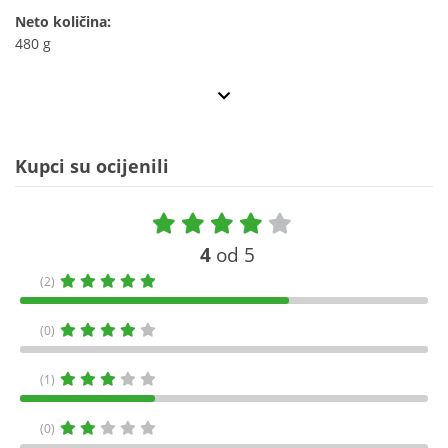
Neto količina:
480 g
Kupci su ocijenili
4
od 5
(2)
(0)
(1)
(0)