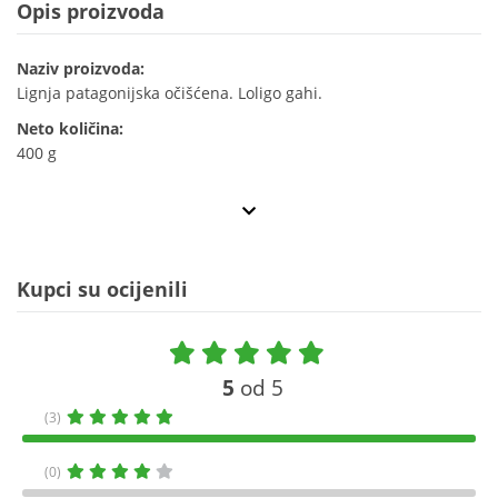
Opis proizvoda
Naziv proizvoda:
Lignja patagonijska očišćena. Loligo gahi.
Neto količina:
400 g
Kupci su ocijenili
5
od 5
(3)
(0)