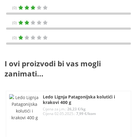
(0)
(0)
(0)
I ovi proizvodi bi vas mogli
zanimati...
Ledo Lignja Patagonijska kolutići i
krakovi 400 g
Cijena za j.m.:
26,23 €/kg
Cijena 02.05.2025.:
7,99 €/kom