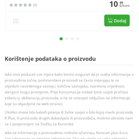
10
49
(0)
€/kom
Dodaj
Korištenje podataka o proizvodu
Iako smo poduzeli sve mjere kako bismo osigurali da je svaka informacija o
proizvodima točna, prehrambeni proizvodi se često mijenjaju te se
slijedom navedenoga sastojci, količina sastojaka, nutritivna vrijednost,
alergeni mogu promjeniti. Prije konzumacije trebali biste uvijek pročitati
etiketu tj. deklaraciju proizvoda, a ne se oslanjati isključivo na informacije
koje su objavljene na web stranici.
Ukoliko imate bilo kakvih pitanja ili želite savjet o bilo kojoj marki proizvoda
K Plus, ili proizvoda drugih dobavljača ili proizvođača, molimo obratite nam
se s povjerenjem na Službu za Korisnike.
Iako se informacije o proizvodima redovito ažuriraju, Konzum plus d.o.o.
nije odgovoran za netočne informacije. Ovo ne utječe na vaša zakonska