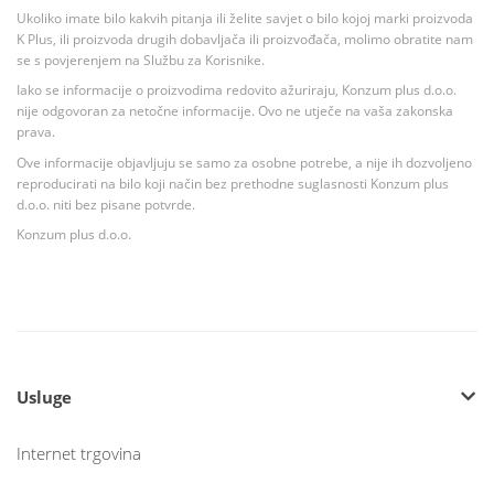
Ukoliko imate bilo kakvih pitanja ili želite savjet o bilo kojoj marki proizvoda
K Plus, ili proizvoda drugih dobavljača ili proizvođača, molimo obratite nam
se s povjerenjem na Službu za Korisnike.
Iako se informacije o proizvodima redovito ažuriraju, Konzum plus d.o.o.
nije odgovoran za netočne informacije. Ovo ne utječe na vaša zakonska
prava.
Ove informacije objavljuju se samo za osobne potrebe, a nije ih dozvoljeno
reproducirati na bilo koji način bez prethodne suglasnosti Konzum plus
d.o.o. niti bez pisane potvrde.
Konzum plus d.o.o.
Usluge
Internet trgovina