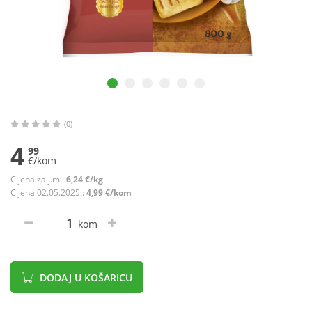
(0)
4
99
€/kom
Cijena za j.m.:
6,24 €/kg
Cijena 02.05.2025.:
4,99 €/kom
kom
DODAJ U KOŠARICU